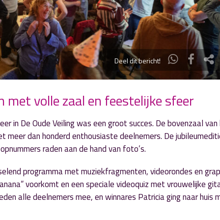
Deel dit bericht!
 met volle zaal en feestelijke sfeer
eer in De Oude Veiling was een groot succes. De bovenzaal van
t meer dan honderd enthousiaste deelnemers. De jubileumedit
l popnummers raden aan de hand van foto’s.
sselend programma met muziekfragmenten, videorondes en gra
anana” voorkomt en een speciale videoquiz met vrouwelijke gita
den alle deelnemers mee, en winnares Patricia ging naar huis 