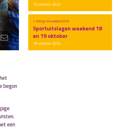
19 oktober 2025
« Vorig nieuwsbericht
Sportuitslagen weekend 18
en 19 oktober
18 oktober 2025
 het
ie begon
ppige
risten.
met een