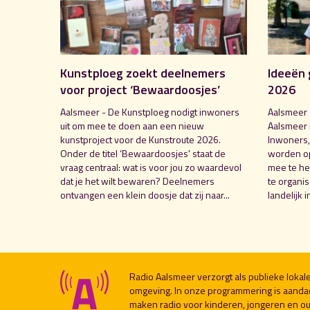
Kunstploeg zoekt deelnemers
Ideeën 
voor project ‘Bewaardoosjes’
2026
Aalsmeer - De Kunstploeg nodigt inwoners
Aalsmeer 
uit om mee te doen aan een nieuw
Aalsmeer 
kunstproject voor de Kunstroute 2026.
Inwoners,
Onder de titel ‘Bewaardoosjes' staat de
worden o
vraag centraal: wat is voor jou zo waardevol
mee te hel
dat je het wilt bewaren? Deelnemers
te organi
ontvangen een klein doosje dat zij naar...
landelijk i
Radio Aalsmeer verzorgt als publieke loka
omgeving. In onze programmering is aanda
maken radio voor kinderen, jongeren en ou