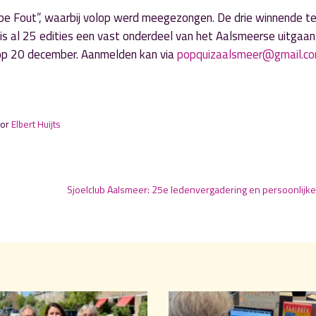
o be Fout”, waarbij volop werd meegezongen. De drie winnende 
is al 25 edities een vast onderdeel van het Aalsmeerse uitgaan
s op 20 december. Aanmelden kan via
popquizaalsmeer@gmail.c
oor
Elbert Huijts
Sjoelclub Aalsmeer: 25e ledenvergadering en persoonlijke