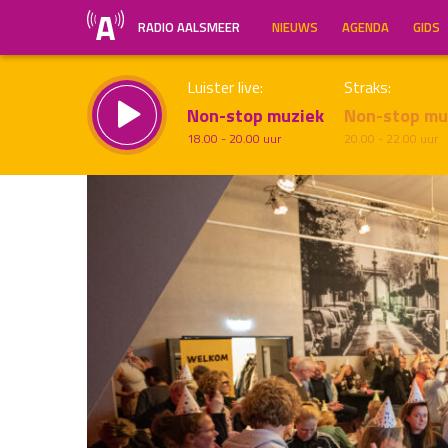
RADIO AALSMEER
NIEUWS
AGENDA
GIDS
Luister live:
Straks:
Non-stop muziek
Non-stop mu
18.00 - 20.00 uur
20.00 - 22.00 uur
Inklappen