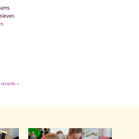
teams
sleven.
om
 records »