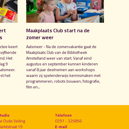
ert
Maakplaats Club start na de
is
zomer weer
ctee keert
Aalsmeer - Na de zomervakantie gaat de
 vijftiende
Maakplaats Club van de Bibliotheek
nd. Het
Amstelland weer van start. Vanaf eind
dag 9
augustus en september kunnen kinderen
Aalsmeer.
vanaf 8 jaar deelnemen aan workshops
st het
waarin zij spelenderwijs kennismaken met
programmeren, robots bouwen, fotografie,
film en...
tudio
Telefoon
e Oude Veiling
0297 - 325858
arktstraat 19
E-mail