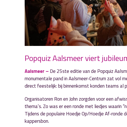
Popquiz Aalsmeer viert jubileum
Aalsmeer –
De 25ste editie van de Popquiz Aalsm
monumentale pand in Aalsmeer-Centrum zat vol me
direct feestelijk: bij binnenkomst konden teams a
Organisatoren Ron en John zorgden voor een afwi
thema’s. Zo was er een ronde met liedjes waarin “n
Tijdens de populaire Hoedje Op/Hoedje Af-ronde de
kappersbon.