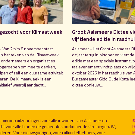
gezocht voor Klimaatweek
Groot Aalsmeers Dictee vi
vijftiende editie in raadhu
- Van 2 t/m 8 november staat
Aalsmeer - Het Groot Aalsmeers Di
in het teken van de Klimaatweek.
dit jaar terug in oktober en viert de
 ondernemers en organisaties
editie met een speciale lustrumavo
pgeroepen om mee te denken,
taalevenement vindt plaats op vrij
pen of zelf een duurzame activiteit
oktober 2026 in het raadhuis van 
seren. De Klimaatweek is een
Burgemeester Gido Oude Kotte lee
nitiatief waarbij aandacht...
dictee opnieuw...
le omroep uitzendingen voor alle inwoners van Aalsmeer en
S
cht voor alle binnen de gemeente voorkomende stromingen. Wij
D
deren. Voor nieuwsgierigen, voor cultuurliefhebbers, voor
M