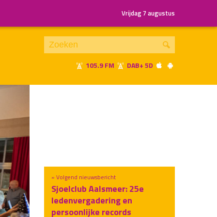
Vrijdag 7 augustus
105.9 FM
DAB+ 5D
Je luistert nu naar
uur 1 van x
«
Vorig uur
Volgend uur
»
» Volgend nieuwsbericht
Sjoelclub Aalsmeer: 25e
ledenvergadering en
persoonlijke records