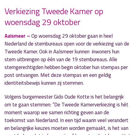
Verkiezing Tweede Kamer op
» Volgend nieuwsbericht
woensdag 29 oktober
Inwoners denken mee over toekomst van
Aalsmeer en Kudelstaart
7 oktober 2025
Aalsmeer –
Op woensdag 29 oktober gaan in heel
Nederland de stembureaus open voor de verkiezing van de
« Vorig nieuwsbericht
Tweede Kamer. Ook in Aalsmeer kunnen inwoners hun
Historische Tuin Aalsmeer organiseert eerste
stem uitbrengen op één van de 19 stembureaus. Alle
Vaartuigenweekend
stemgerechtigden hebben begin oktober hun stempas per
7 oktober 2025
post ontvangen. Met deze stempas en een geldig
identiteitsbewijs kunnen zij stemmen.
Volgens burgemeester Gido Oude Kotte is het belangrijk
om te gaan stemmen: “De Tweede Kamerverkiezing is hét
moment waarop we samen richting geven aan de
toekomst van Nederland. In een tijd waarin veel verandert
en belangrijke keuzes moeten worden gemaakt, is het van