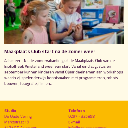
Maakplaats Club start na de zomer weer
Aalsmeer - Na de zomervakantie gaat de Maakplaats Club van de
Bibliotheek Amstelland weer van start. Vanaf eind augustus en
september kunnen kinderen vanaf 8 jaar deelnemen aan workshops
waarin zij spelenderwijs kennismaken met programmeren, robots
bouwen, fotografie, film en...
Studio
Telefoon
De Oude Veiling
0297 - 325858
Marktstraat 19
E-mail
1431 BD Aalsmeer
info@radioaalsmeer.nl