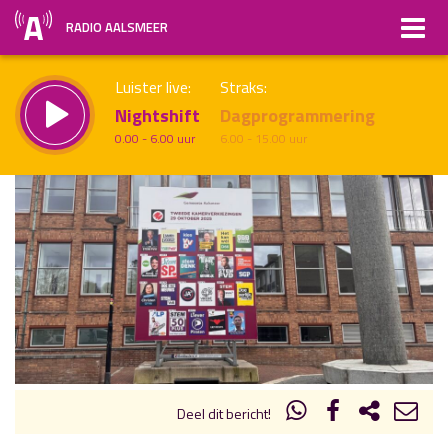
RADIO AALSMEER
Luister live:
Straks:
Nightshift
Dagprogrammering
0.00 - 6.00 uur
6.00 - 15.00 uur
uur 1 van x
Vorig uur
Volgend uur
Inklappen
Deel dit bericht!