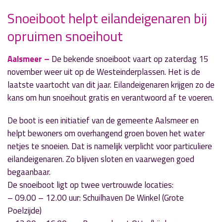
Snoeiboot helpt eilandeigenaren bij
» Volgend nieuwsbericht
opruimen snoeihout
Nieuwe internetoplossing voor bewoners en
bedrijven Uiterweg
4 november 2025
Aalsmeer –
De bekende snoeiboot vaart op zaterdag 15
november weer uit op de Westeinderplassen. Het is de
« Vorig nieuwsbericht
laatste vaartocht van dit jaar. Eilandeigenaren krijgen zo de
Amstel ‘spreekt’ in dijkgedicht van Willem de
kans om hun snoeihout gratis en verantwoord af te voeren.
Bruin
3 november 2025
De boot is een initiatief van de gemeente Aalsmeer en
helpt bewoners om overhangend groen boven het water
netjes te snoeien. Dat is namelijk verplicht voor particuliere
eilandeigenaren. Zo blijven sloten en vaarwegen goed
begaanbaar.
De snoeiboot ligt op twee vertrouwde locaties:
– 09.00 – 12.00 uur: Schuilhaven De Winkel (Grote
Poelzijde)