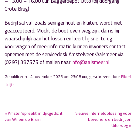
– 13.00 – 16.00 uur: Baggerdepot Otto (bij doorgang
Grote Brug)
Bedrijfsafval, zoals seringenhout en kluiten, wordt niet
geaccepteerd. Mocht de boot even weg zijn, dan is hij
waarschijnlijk aan het lossen en keert hij snel terug.
Voor vragen of meer informatie kunnen inwoners contact
opnemen met de servicedesk Amstelveen/Aalsmeer via
(0297) 387575 of mailen naar
info@aalsmeer.nl
Gepubliceerd: 4 november 2025 om 23:08 uur, geschreven door
Elbert
Huijts
« Amstel ‘spreekt’ in dijkgedicht
Nieuwe internetoplossing voor
van Willem de Bruin
bewoners en bedrijven
Uiterweg »