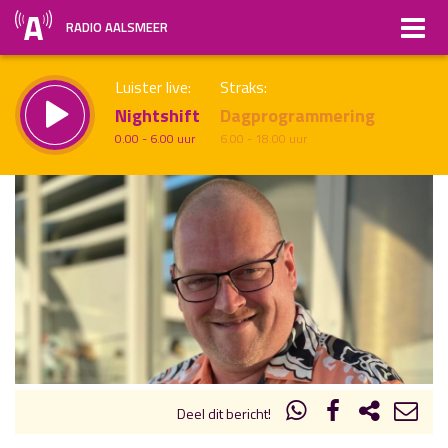
RADIO AALSMEER
Luister live:
Straks:
Nightshift
Dagprogrammering
0.00 - 6.00 uur
6.00 - 18.00 uur
uur 1 van x
Vorig uur
Volgend uur
Inklappen
Deel dit bericht!