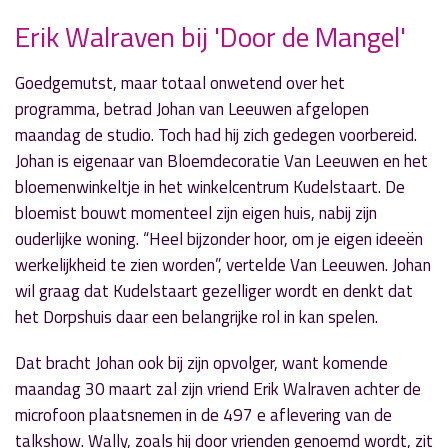
Erik Walraven bij 'Door de Mangel'
» Volgend nieuwsbericht
Goedgemutst, maar totaal onwetend over het
Anja de Die en Ab Baksteen bij 'Business
programma, betrad Johan van Leeuwen afgelopen
Lounge'
maandag de studio. Toch had hij zich gedegen voorbereid.
23 maart 2026
Johan is eigenaar van Bloemdecoratie Van Leeuwen en het
bloemenwinkeltje in het winkelcentrum Kudelstaart. De
« Vorig nieuwsbericht
bloemist bouwt momenteel zijn eigen huis, nabij zijn
Johan van Leeuwen te gast in ‘Door de Mangel’
ouderlijke woning. “Heel bijzonder hoor, om je eigen ideeën
17 maart 2026
werkelijkheid te zien worden”, vertelde Van Leeuwen. Johan
wil graag dat Kudelstaart gezelliger wordt en denkt dat
het Dorpshuis daar een belangrijke rol in kan spelen.
Dat bracht Johan ook bij zijn opvolger, want komende
maandag 30 maart zal zijn vriend Erik Walraven achter de
microfoon plaatsnemen in de 497 e aflevering van de
talkshow. Wally, zoals hij door vrienden genoemd wordt, zit