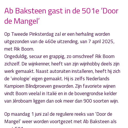
Ab Baksteen gast in de 501e ‘Door
de Mangel’
» Volgend nieuwsbericht
Historische film van de maand - 12 juni
24 mei 2026
Op Tweede Pinksterdag zal er een herhaling worden
uitgezonden van de 460e uitzending, van 7 april 2025,
« Vorig nieuwsbericht
met Rik Boom.
'Radio Aalsmeer Politiek' over coalitieproces en
Ongeduldig, secuur en grappig, zo omschreef Rik Boom
ophef De Jonge Heertjes
zichzelf. De wijnkenner, heeft van zijn wijnhobby deels zijn
21 mei 2026
werk gemaakt. Naast autoruiten installeren, heeft hij zich
de ‘vinologie’ eigen gemaakt. Hij is zelfs Nederlands
Kampioen Blindproeven geworden. Zijn favoriete wijnen
vindt Boom veelal in Italië en in de bovengrondse kelder
van Jéroboam liggen dan ook meer dan 900 soorten wijn.
Op maandag 1 juni zal de reguliere reeks van ‘Door de
Mangel’ weer worden voortgezet met Ab Baksteen als