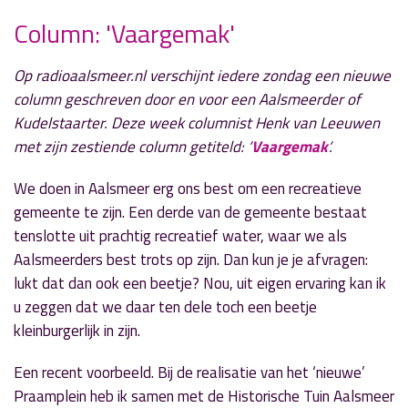
Column: 'Vaargemak'
» Volgend nieuwsbericht
FC Aalsmeer sluit sterk debuutseizoen af tegen
Op radioaalsmeer.nl verschijnt iedere zondag een nieuwe
Kampong
column geschreven door en voor een Aalsmeerder of
18 mei 2026
Kudelstaarter. Deze week columnist Henk van Leeuwen
met zijn zestiende column getiteld: ‘
Vaargemak
‘.
« Vorig nieuwsbericht
Kritiek op milieueffectrapport nieuw
We doen in
Aalsmeer
erg ons best om een recreatieve
Schipholbesluit
gemeente te zijn. Een derde van de gemeente bestaat
17 mei 2026
tenslotte uit prachtig recreatief water, waar we als
Aalsmeerders best trots op zijn. Dan kun je je afvragen:
lukt dat dan ook een beetje? Nou, uit eigen ervaring kan ik
u zeggen dat we daar ten dele toch een beetje
kleinburgerlijk in zijn.
Een recent voorbeeld. Bij de realisatie van het ‘nieuwe’
Praamplein heb ik samen met de
Historische Tuin Aalsmeer