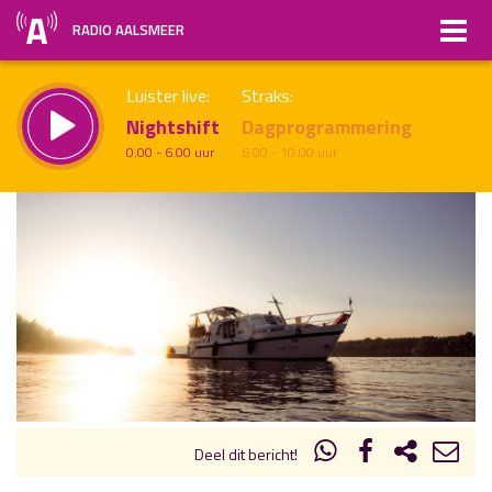
RADIO AALSMEER
Luister live:
Straks:
Nightshift
Dagprogrammering
0.00 - 6.00 uur
6.00 - 10.00 uur
uur 1 van x
Vorig uur
Volgend uur
Inklappen
Deel dit bericht!