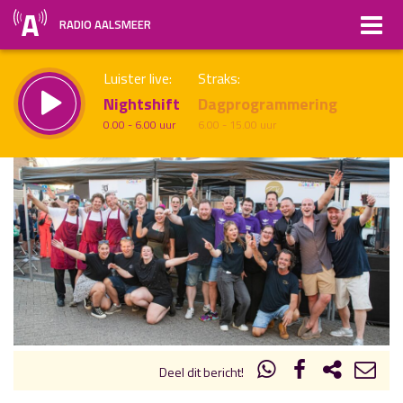
RADIO AALSMEER
Luister live:
Straks:
Nightshift
Dagprogrammering
0.00 - 6.00 uur
6.00 - 15.00 uur
uur 1 van x
Vorig uur
Volgend uur
Inklappen
Deel dit bericht!