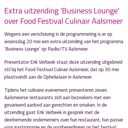
Extra uitzending 'Business Lounge'
over Food Festival Culinair Aalsmeer
» Volgend nieuwsbericht
'Muzikale Moppies' thema voor 24 mei
18 mei 2026
Wegens een verschuiving in de programmering is er op
woensdag 20 mei een extra uitzending van het programma
« Vorig nieuwsbericht
‘Business Lounge’ op Radio/TV Aalsmeer.
‘That’s life’ heeft een vol programma op vrijdag
15 mei
Presentator Erik Verbeek staat deze uitzending uitgebreid
13 mei 2026
stil bij het Food Festival Culinair Aalsmeer, dat op 30 mei
plaatsvindt aan de Ophelialaan in Aalsmeer.
Tijdens het culinaire evenement presenteren zeven
Aalsmeerse restaurants zich aan bezoekers met een
gevarieerd aanbod aan gerechten en smaken. In de
uitzending gaat Erik Verbeek in gesprek met de
deelnemende ondernemers over hun restaurant, hun passie
voor gastronomie en de voorbereidingen op het festival.