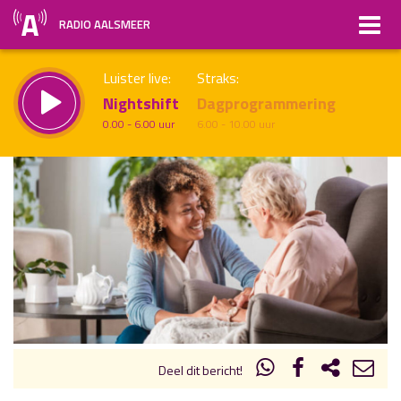
RADIO AALSMEER
Luister live:
Straks:
Nightshift
Dagprogrammering
0.00 - 6.00 uur
6.00 - 10.00 uur
uur 1 van x
Vorig uur
Volgend uur
Inklappen
Deel dit bericht!