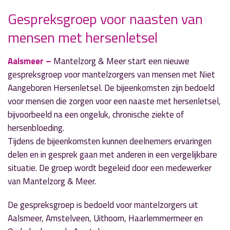
Gespreksgroep voor naasten van
mensen met hersenletsel
» Volgend nieuwsbericht
Van bundels naar containers in Kudelstaart
19 mei 2026
Aalsmeer –
Mantelzorg & Meer
start een nieuwe
gespreksgroep voor mantelzorgers van mensen met
Niet
« Vorig nieuwsbericht
Aangeboren Hersenletsel
. De bijeenkomsten zijn bedoeld
Schaapscheerfeest bij Boerenvreugd trekt veel
voor mensen die zorgen voor een naaste met hersenletsel,
bezoekers
bijvoorbeeld na een ongeluk, chronische ziekte of
18 mei 2026
hersenbloeding.
Tijdens de bijeenkomsten kunnen deelnemers ervaringen
delen en in gesprek gaan met anderen in een vergelijkbare
situatie. De groep wordt begeleid door een medewerker
van Mantelzorg & Meer.
De gespreksgroep is bedoeld voor mantelzorgers uit
Aalsmeer
,
Amstelveen
,
Uithoorn
,
Haarlemmermeer
en