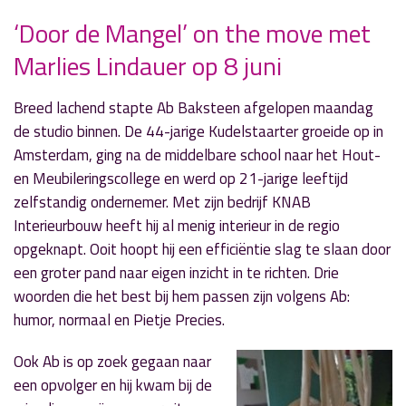
‘Door de Mangel’ on the move met
» Volgend nieuwsbericht
Marlies Lindauer op 8 juni
'Business Lounge' in teken van 100 jaar
Langhout Beton
4 juni 2026
Breed lachend stapte Ab Baksteen afgelopen maandag
de studio binnen. De 44-jarige Kudelstaarter groeide op in
« Vorig nieuwsbericht
Amsterdam, ging na de middelbare school naar het Hout-
Rinus van Itterzon even terug op oude
en Meubileringscollege en werd op 21-jarige leeftijd
vertrouwde plek: 'De Top 10 van...'
zelfstandig ondernemer. Met zijn bedrijf KNAB
25 mei 2026
Interieurbouw heeft hij al menig interieur in de regio
opgeknapt. Ooit hoopt hij een efficiëntie slag te slaan door
een groter pand naar eigen inzicht in te richten. Drie
woorden die het best bij hem passen zijn volgens Ab:
humor, normaal en Pietje Precies.
Ook Ab is op zoek gegaan naar
een opvolger en hij kwam bij de