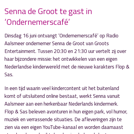
Senna de Groot te gast in
‘Ondernemerscafé’
» Volgend nieuwsbericht
‘That’s Life’ editie juni!
Dinsdag 16 juni ontvangt ‘Ondernemerscafé’ op Radio
14 juni 2026
Aalsmeer ondernemer Senna de Groot van Groots
Entertainment. Tussen 20:30 en 21:30 uur vertelt zij over
« Vorig nieuwsbericht
haar bijzondere missie: het ontwikkelen van een eigen
‘Door de Mangel’ gaat uit eten met David Sargis
Nederlandse kinderwereld met de nieuwe karakters Flop &
9 juni 2026
Sas.
In een tijd waarin veel kindercontent uit het buitenland
komt of uitsluitend online bestaat, werkt Senna vanuit
Aalsmeer aan een herkenbaar Nederlands kindermerk.
Flop & Sas beleven avonturen in hun eigen park, vol humor,
muziek en verrassende situaties. De afleveringen zijn te
zien via een eigen YouTube-kanaal en worden daarnaast