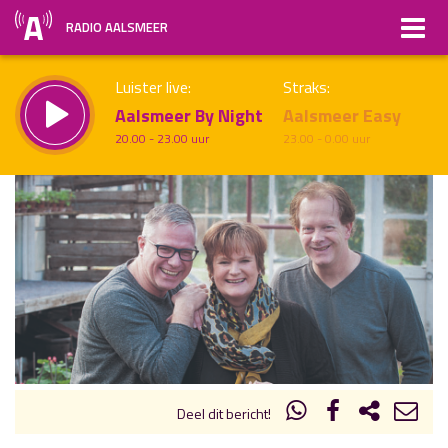
RADIO AALSMEER
Luister live:
Straks:
Aalsmeer By Night
Aalsmeer Easy
20.00 - 23.00 uur
23.00 - 0.00 uur
uur 1 van x
Vorig uur
Volgend uur
Inklappen
Deel dit bericht!