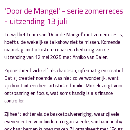
'Door de Mangel' - serie zomerreces
» Volgend nieuwsbericht
- uitzending 13 juli
Lokale rocker staat centraal bij 'Muzikale
Moppies'
12 juli 2026
Terwijl het team van ‘Door de Mangel’ met zomerreces is,
hoeft u de wekelijkse talkshow niet te missen. Komende
« Vorig nieuwsbericht
maandag kunt u luisteren naar een herhaling van de
Gratis balansmetingen voor ouderen in
uitzending van 12 mei 2025 met Anniko van Dalen.
Aalsmeer
6 juli 2026
Zij omschreef zichzelf als chaotisch, cijfermatig en creatief.
Dat zij creatief noemde was niet zo verwonderlijk, want
zijn komt uit een heel artistieke familie. Muziek zorgt voor
ontspanning en focus, wat soms handig is als finance
controller.
Zij heeft echter via de basketbalvereniging, waar zij vele
evenementen voor kinderen organiseerde, van haar hobby
ook haar beroep kunnen maken. Zij organiseert met “Fourz