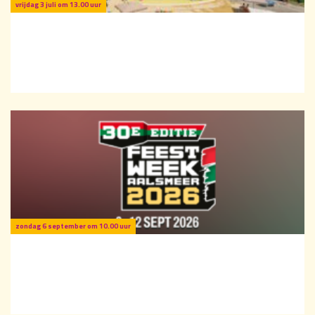
vrijdag 3 juli om 13.00 uur
Zwembad De Waterlelie - Kom lekker zwemmen
in de zomervakantie
Is het buitenbad geopend of kom je binnen zwemmen bij Zwembad De
Waterlelie?
zondag 6 september om 10.00 uur