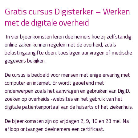
Gratis cursus Digisterker – Werken
met de digitale overheid
Locatie:
Bibliotheek , Marktstraat 19, Aalsmeer
Aanvang:
In vier bijeenkomsten leren deelnemers hoe zij zelfstandig
Vrijdag 2 mei om 10.00 uur
online zaken kunnen regelen met de overheid, zoals
Einde:
belastingaangifte doen, toeslagen aanvragen of medische
Vrijdag 2 mei om 12.00 uur
gegevens bekijken.
Entree:
gratis
De cursus is bedoeld voor mensen met enige ervaring met
computer en internet. Er wordt geoefend met
onderwerpen zoals het aanvragen en gebruiken van DigiD,
zoeken op overheids -websites en het gebruik van het
digitale patiëntenportaal van de huisarts of het ziekenhuis.
De bijeenkomsten zijn op vrijdagen 2, 9, 16 en 23 mei. Na
afloop ontvangen deelnemers een certificaat.