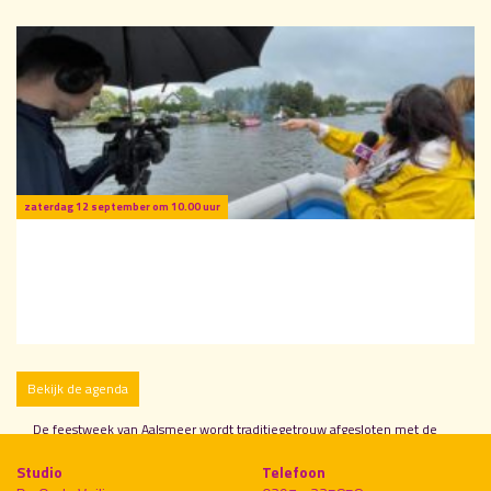
Feestweek Aalsmeer
De legendarische jaarlijkse feestweek van Aalsmeer komt er weer aan!
zaterdag 12 september om 10.00 uur
Bekijk de agenda
Pramenrace
De feestweek van Aalsmeer wordt traditiegetrouw afgesloten met de
Pramenrace
Studio
Telefoon