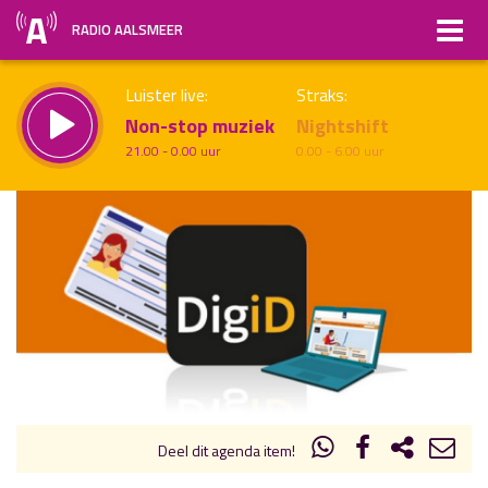
RADIO AALSMEER
Luister live:
Straks:
Non-stop muziek
Nightshift
21.00 - 0.00 uur
0.00 - 6.00 uur
uur 1 van x
Vorig uur
Volgend uur
Inklappen
Deel dit agenda item!