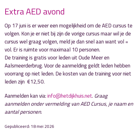
Extra AED avond
Op 17 juni is er weer een mogelijkheid om de AED cursus te
Locatie:
volgen. Kon je er niet bij zijn de vorige cursus maar wil je de
Buurthuis Het Dijkhuis, Aalsmeerderdijk 77 in
cursus wel graag volgen, meld je dan snel aan want vol =
Oude Meer
vol. Er is ruimte voor maximaal 10 personen.
Aanvang:
Woensdag 17 juni om 20.00 uur
De training is gratis voor leden uit Oude Meer en
Aalsmeerderbrug. Voor de aanmelding geldt leden hebben
Entree:
€ 12,50
voorrang op niet leden. De kosten van de training voor niet
leden zijn €12,50.
Aanmelden kan via:
info@hetdijkhuis.net
.
Graag
aanmelden onder vermelding van AED Cursus, je naam en
aantal personen
.
Gepubliceerd: 18 mei 2026