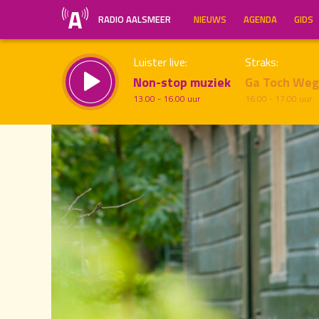
RADIO AALSMEER
NIEUWS
AGENDA
GIDS
Luister live:
Straks:
Non-stop muziek
Ga Toch We
13.00 - 16.00 uur
16.00 - 17.00 uur
22.00
Inklappen