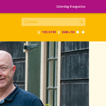
Zaterdag 8 augustus
105.9 FM
DAB+ 5D
Je luistert nu naar
uur 1 van 2
«
Vorig uur
Volgend uur
»
23.00