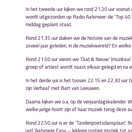
In het tweede uur kijken we rond 21.20 uur voorui
wordt uitgezonden op Radio Aalsmeer: de ‘Top 40 Cla
middag geplant staat.
Rond 21.35 uur duiken we de historie van de muziek
zoveel jaar geleden, in de muziekwereld? En welke
Rond 21.50 uur vieren we ‘Oud & Nieuw’ (muzikaal
groep of artiest wordt naast elkaar gelegd en na e
In het derde uur is het tussen 22.15 en 22.30 uur 
zijn Verhaal’ met Bart van Leeuwen.
Daarna kijken we o.a. op de verjaardagskalender. W
welke jarige hoort zijn of haar muziek terug deze 
Rond 22.50 uur is er de ‘Tandenpoetsdansplaat’. N
uur) ‘Aalsmeer Easy – lekkere rustige muziek tot a