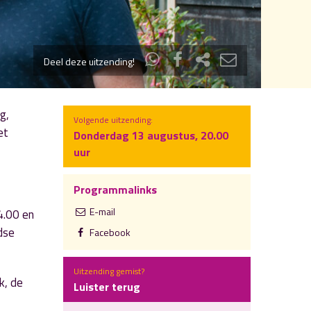
Deel deze uitzending!
g,
Volgende uitzending:
et
Donderdag 13 augustus, 20.00
uur
Programmalinks
E-mail
4.00 en
dse
Facebook
Uitzending gemist?
k, de
Luister terug