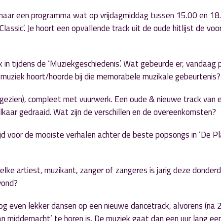
t naar een programma wat op vrijdagmiddag tussen 15.00 en 18
ssic’. Je hoort een opvallende track uit de oude hitlijst de voor
 in tijdens de ‘Muziekgeschiedenis’. Wat gebeurde er, vandaag 
 muziek hoort/hoorde bij die memorabele muzikale gebeurtenis?
 gezien), compleet met vuurwerk. Een oude & nieuwe track van 
lkaar gedraaid. Wat zijn de verschillen en de overeenkomsten?
tijd voor de mooiste verhalen achter de beste popsongs in ‘De P
elke artiest, muzikant, zanger of zangeres is jarig deze donder
avond?
og even lekker dansen op een nieuwe dancetrack, alvorens (na 
an middernacht’ te horen is. De muziek gaat dan een uur lang ee