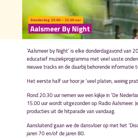
Donderdag 20.00 – 23.00 uur
Aalsmeer By Night
‘Aalsmeer by Night’ is elke donderdagavond van 20.
educatief muziekprogramma met veel vaste onderde
nieuwe tracks en de daarbij behorende informatie te
Het eerste half uur hoor je ‘veel platen, weinig prat
Rond 20.30 uur nemen we een kijkje in ‘De Neder
15.00 uur wordt uitgezonden op Radio Aalsmeer. J
producties uit de hitparade van vandaag.
Aansluitend gaan we de dansvloer op met het ‘Disco
jaren 70 en/of de jaren 80.