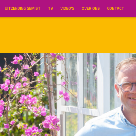
UITZENDING GEMIST
TV
VIDEO’S
OVER ONS
CONTACT