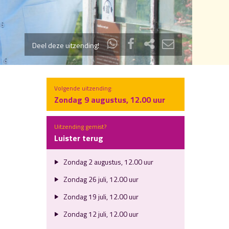
Deel deze uitzending!
Volgende uitzending:
Zondag 9 augustus, 12.00 uur
Uitzending gemist?
Luister terug
Zondag 2 augustus, 12.00 uur
Zondag 26 juli, 12.00 uur
Zondag 19 juli, 12.00 uur
Zondag 12 juli, 12.00 uur