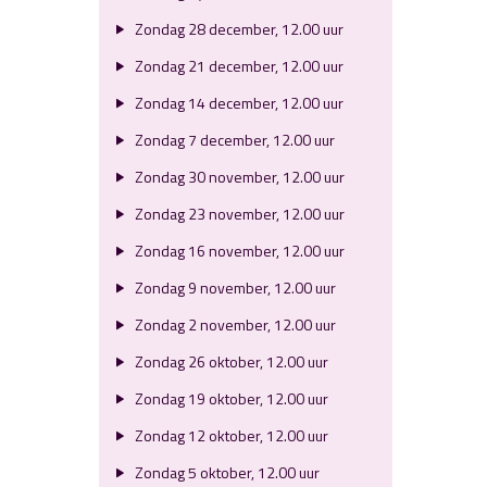
Zondag 28 december, 12.00 uur
Zondag 21 december, 12.00 uur
Zondag 14 december, 12.00 uur
Zondag 7 december, 12.00 uur
Zondag 30 november, 12.00 uur
Zondag 23 november, 12.00 uur
Zondag 16 november, 12.00 uur
Zondag 9 november, 12.00 uur
Zondag 2 november, 12.00 uur
Zondag 26 oktober, 12.00 uur
Zondag 19 oktober, 12.00 uur
Zondag 12 oktober, 12.00 uur
Zondag 5 oktober, 12.00 uur