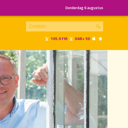
Donderdag 6 augustus
105.9 FM
DAB+ 5D
Je luistert nu naar
uur 1 van 2
«
Vorig uur
Volgend uur
»
13.00