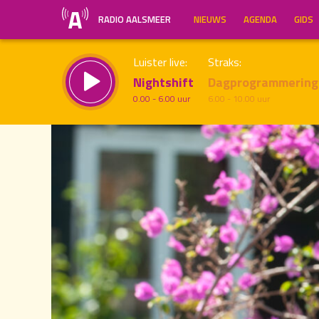
RADIO AALSMEER
NIEUWS
AGENDA
GIDS
Luister live:
Straks:
Nightshift
Dagprogrammering
0.00 - 6.00 uur
6.00 - 10.00 uur
19.00
Inklappen