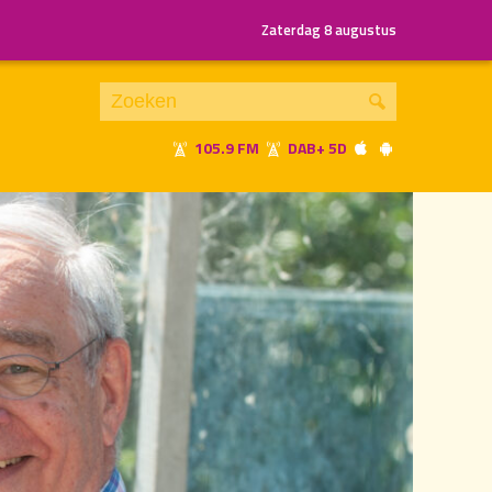
Zaterdag 8 augustus
105.9 FM
DAB+ 5D
Je luistert nu naar
uur 1 van 1
«
Vorig uur
Volgend uur
»
20.00