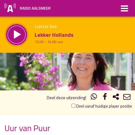
RADIO AALSMEER
Luister live:
Lekker Hollands
12.00 - 14.00 uur
Straks:
18.00
19.00
De Nederlandse Top 10
uur 1 van 1
14.00 - 15.00 uur
Vorig uur
Volgend uur
Inklappen
Deel deze uitzending!
Deel vanaf huidige player positie
Uur van Puur