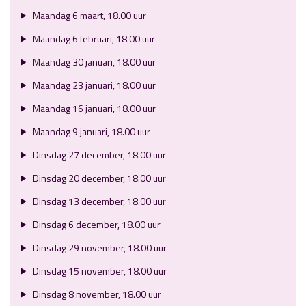
Maandag 6 maart, 18.00 uur
Maandag 6 februari, 18.00 uur
Maandag 30 januari, 18.00 uur
Maandag 23 januari, 18.00 uur
Maandag 16 januari, 18.00 uur
Maandag 9 januari, 18.00 uur
Dinsdag 27 december, 18.00 uur
Dinsdag 20 december, 18.00 uur
Dinsdag 13 december, 18.00 uur
Dinsdag 6 december, 18.00 uur
Dinsdag 29 november, 18.00 uur
Dinsdag 15 november, 18.00 uur
Dinsdag 8 november, 18.00 uur