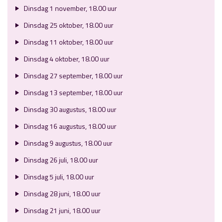
Dinsdag 1 november, 18.00 uur
Dinsdag 25 oktober, 18.00 uur
Dinsdag 11 oktober, 18.00 uur
Dinsdag 4 oktober, 18.00 uur
Dinsdag 27 september, 18.00 uur
Dinsdag 13 september, 18.00 uur
Dinsdag 30 augustus, 18.00 uur
Dinsdag 16 augustus, 18.00 uur
Dinsdag 9 augustus, 18.00 uur
Dinsdag 26 juli, 18.00 uur
Dinsdag 5 juli, 18.00 uur
Dinsdag 28 juni, 18.00 uur
Dinsdag 21 juni, 18.00 uur