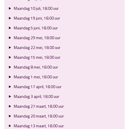
Maandag 10 juli, 18.00 uur
Maandag 19 juni, 18.00 uur
Maandag 5 juni, 18.00 uur
Maandag 29 mei, 18.00 uur
Maandag 22 mei, 18.00 uur
Maandag 15 mei, 18.00 uur
Maandag 8 mei, 18.00 uur
Maandag 1 mei, 18.00 uur
Maandag 17 april, 18.00 uur
Maandag 3 april, 18.00 uur
Maandag 27 maart, 18.00 uur
Maandag 20 maart, 18.00 uur
Maandag 13 maart, 18.00 uur