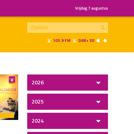
Vrijdag 7 augustus
105.9 FM
DAB+ 5D
Je luistert nu naar
uur 1 van x
«
Vorig uur
Volgend uur
»
2026
2025
2024
t