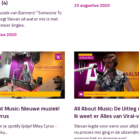
 (4)
23 augustus 2020
ziek van Banners! ''Someone To
 legt Stevan uit wat er mis is met
smeer Jingles.
tus 2020
ut Music: Nieuwe muziek!
All About Music: De Uitleg
yrus
Ik weet er Alles van Viral-
je spotify lijstje! Miley Cyrus -
Stevan legde voor eens voor altijd 
ky...
nu precies mis ging in de uitzendi
waarom het zo grappig was!