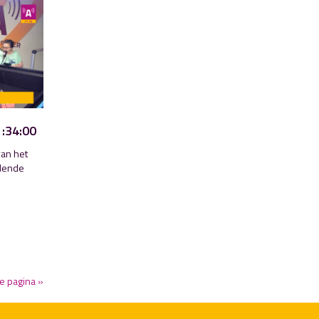
1:34:00
an het
ldende
e pagina »