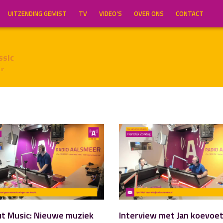
UITZENDING GEMIST
TV
VIDEO’S
OVER ONS
CONTACT
ssic
ur
ut Music: Nieuwe muziek
Interview met Jan koevoe