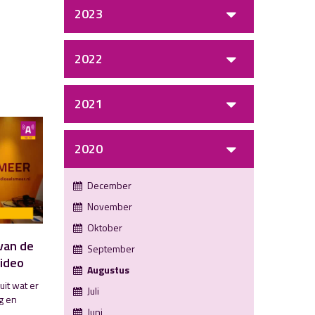
2023
2022
2021
2020
December
November
Oktober
 van de
September
video
Augustus
uit wat er
Juli
ng en
Juni