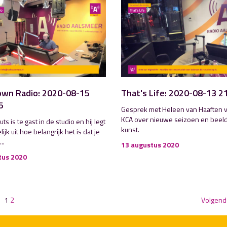
wn Radio: 2020-08-15
That's Life: 2020-08-13 2
5
Gesprek met Heleen van Haaften v
KCA over nieuwe seizoen en bee
uts is te gast in de studio en hij legt
kunst.
ijk uit hoe belangrijk het is dat je
..
13 augustus 2020
tus 2020
1
2
Volgend