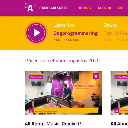
RADIO AALSMEER
NIEUWS
AGENDA
GIDS
Luister live:
Straks:
Dagprogrammering
Top 40 Cla
6.00 - 15.00 uur
15.00 - 18.00 u
Video archief voor: augustus 2020
Inklappen
All About Music: Remix It!
All Abo