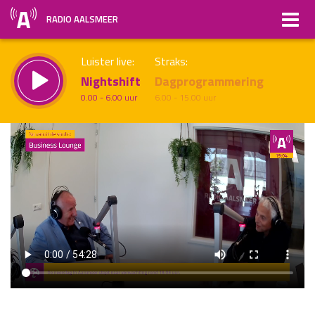
RADIO AALSMEER
Luister live:
Straks:
Nightshift
Dagprogrammering
0.00 - 6.00 uur
6.00 - 15.00 uur
uur 1 van x
Vorig uur
Volgend uur
Inklappen