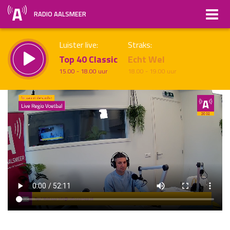
RADIO AALSMEER
Luister live:
Straks:
Top 40 Classic
Echt Wel
15.00 - 18.00 uur
18.00 - 19.00 uur
uur 1 van x
Vorig uur
Volgend uur
Inklappen