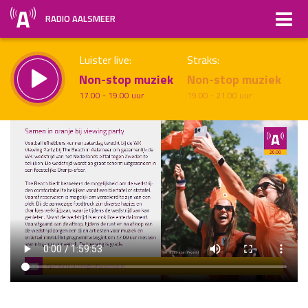
RADIO AALSMEER
Luister live:
Straks:
Non-stop muziek
Non-stop muziek
17.00 - 19.00 uur
19.00 - 21.00 uur
uur 1 van x
Vorig uur
Volgend uur
Inklappen