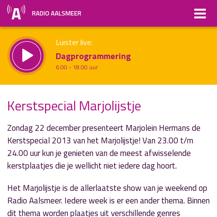
RADIO AALSMEER
Luister live:
Dagprogrammering
6.00 - 18.00 uur
Straks:
Kerstspecial Marjolijstje
Non-stop muziek
uur 1 van x
18.00 - 20.00 uur
Vorig uur
Volgend uur
Zondag 22 december presenteert Marjolein Hermans de
Kerstspecial 2013 van het Marjolijstje! Van 23.00 t/m
Inklappen
24.00 uur kun je genieten van de meest afwisselende
kerstplaatjes die je wellicht niet iedere dag hoort.
Het Marjolijstje is de allerlaatste show van je weekend op
Radio Aalsmeer. Iedere week is er een ander thema. Binnen
dit thema worden plaatjes uit verschillende genres