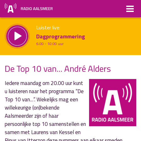
RADIO AALSMEER
Luister live:
Dagprogrammering
6.00 - 10.00 uur
Straks:
De Top 10 van... André Alders
Jazz met Kees Regter
uur 1 van x
10.00 - 12.00 uur
Vorig uur
Volgend uur
Iedere maandag om 20.00 uur kunt
u luisteren naar het programma “De
Inklappen
Top 10 van…”. Wekelijks mag een
willekeurige (on)bekende
Aalsmeerder zijn of haar
persoonlijke top 10 samenstellen en
samen met Laurens van Kessel en
Rinus van Itterzon deze nummers aan elkaar smeden.