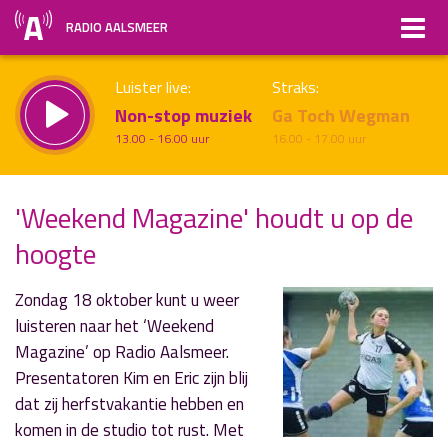
RADIO AALSMEER
Luister live:
Straks:
Non-stop muziek
Ga Toch Wegman
13.00 - 16.00 uur
16.00 - 17.00 uur
'Weekend Magazine' houdt u op de
hoogte
uur 1 van x
Vorig uur
Volgend uur
Inklappen
Zondag 18 oktober kunt u weer
luisteren naar het ‘Weekend
Magazine’ op Radio Aalsmeer.
Presentatoren Kim en Eric zijn blij
dat zij herfstvakantie hebben en
komen in de studio tot rust. Met