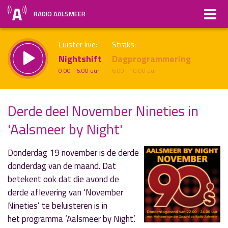
RADIO AALSMEER
Luister live:
Straks:
Nightshift
Dagprogrammering
0.00 - 6.00 uur
6.00 - 10.00 uur
Derde deel November Nineties in
'Aalsmeer by Night'
uur 1 van x
Vorig uur
Volgend uur
Inklappen
Donderdag 19 november is de derde
donderdag van de maand. Dat
betekent ook dat die avond de
derde aflevering van ‘November
Nineties’ te beluisteren is in
het programma ‘Aalsmeer by Night’.