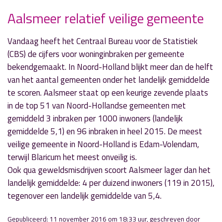
Aalsmeer relatief veilige gemeente
» Volgend nieuwsbericht
Vandaag heeft het Centraal Bureau voor de Statistiek
Woningbrand Kudelstaart
(CBS) de cijfers voor woninginbraken per gemeente
12 november 2016
bekendgemaakt. In Noord-Holland blijkt meer dan de helft
van het aantal gemeenten onder het landelijk gemiddelde
« Vorig nieuwsbericht
te scoren. Aalsmeer staat op een keurige zevende plaats
De Oude Veiling wordt “de huiskamer van
in de top 51 van Noord-Hollandse gemeenten met
Aalsmeer”
gemiddeld 3 inbraken per 1000 inwoners (landelijk
11 november 2016
gemiddelde 5,1) en 96 inbraken in heel 2015. De meest
veilige gemeente in Noord-Holland is Edam-Volendam,
terwijl Blaricum het meest onveilig is.
Ook qua geweldsmisdrijven scoort Aalsmeer lager dan het
landelijk gemiddelde: 4 per duizend inwoners (119 in 2015),
tegenover een landelijk gemiddelde van 5,4.
Gepubliceerd: 11 november 2016 om 18:33 uur, geschreven door