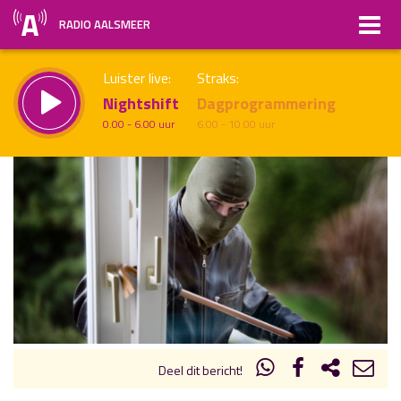
RADIO AALSMEER
Luister live:
Straks:
Nightshift
Dagprogrammering
0.00 - 6.00 uur
6.00 - 10.00 uur
uur 1 van x
Vorig uur
Volgend uur
Inklappen
Deel dit bericht!