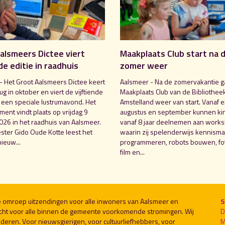
alsmeers Dictee viert
Maakplaats Club start na 
de editie in raadhuis
zomer weer
- Het Groot Aalsmeers Dictee keert
Aalsmeer - Na de zomervakantie g
rug in oktober en viert de vijftiende
Maakplaats Club van de Bibliothee
t een speciale lustrumavond. Het
Amstelland weer van start. Vanaf e
ent vindt plaats op vrijdag 9
augustus en september kunnen ki
026 in het raadhuis van Aalsmeer.
vanaf 8 jaar deelnemen aan work
ter Gido Oude Kotte leest het
waarin zij spelenderwijs kennism
ieuw...
programmeren, robots bouwen, fot
film en...
le omroep uitzendingen voor alle inwoners van Aalsmeer en
S
cht voor alle binnen de gemeente voorkomende stromingen. Wij
D
deren. Voor nieuwsgierigen, voor cultuurliefhebbers, voor
M