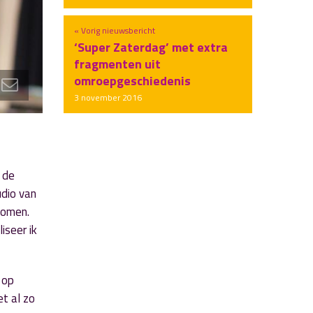
« Vorig nieuwsbericht
‘Super Zaterdag’ met extra
fragmenten uit
omroepgeschiedenis
3 november 2016
 de
dio van
komen.
iseer ik
 op
t al zo