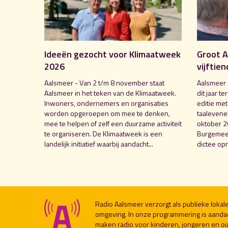
Ideeën gezocht voor Klimaatweek
Groot A
2026
vijftien
Aalsmeer - Van 2 t/m 8 november staat
Aalsmeer 
Aalsmeer in het teken van de Klimaatweek.
dit jaar te
Inwoners, ondernemers en organisaties
editie me
worden opgeroepen om mee te denken,
taalevenem
mee te helpen of zelf een duurzame activiteit
oktober 2
te organiseren. De Klimaatweek is een
Burgemees
landelijk initiatief waarbij aandacht...
dictee opn
Radio Aalsmeer verzorgt als publieke loka
omgeving. In onze programmering is aanda
maken radio voor kinderen, jongeren en ou