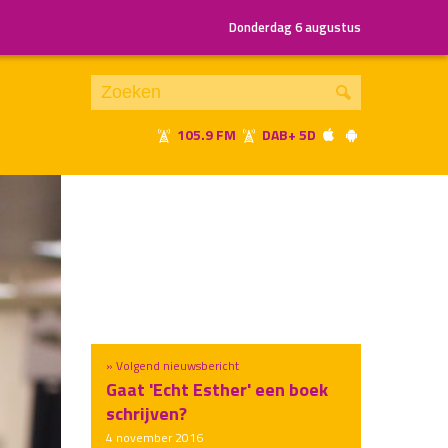
Donderdag 6 augustus
105.9 FM
DAB+ 5D
Je luistert nu naar
uur 1 van x
«
Vorig uur
Volgend uur
»
» Volgend nieuwsbericht
Gaat 'Echt Esther' een boek
schrijven?
4 november 2016