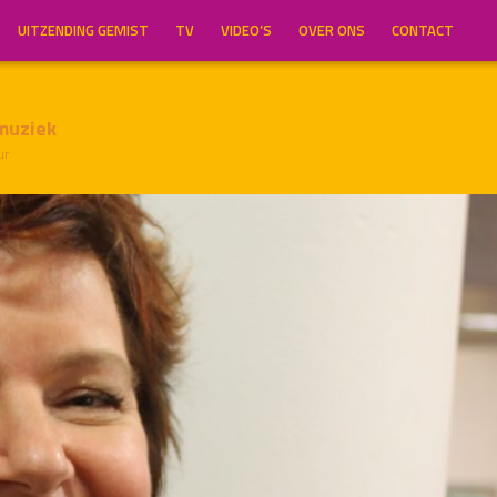
UITZENDING GEMIST
TV
VIDEO’S
OVER ONS
CONTACT
muziek
ur