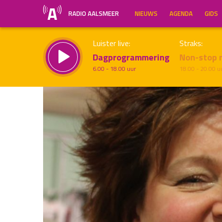
RADIO AALSMEER
NIEUWS
AGENDA
GIDS
Luister live:
Straks:
Dagprogrammering
Non-stop 
6.00 - 18.00 uur
18.00 - 20.00 u
Inklappen