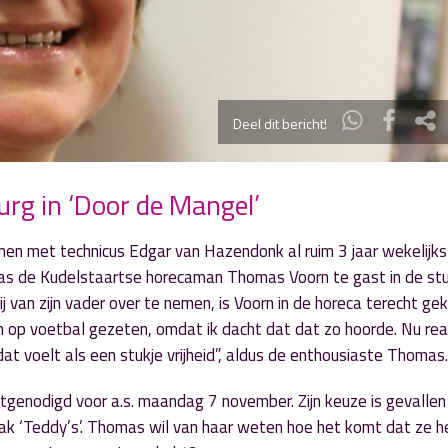
Deel dit bericht!
rg in ‘Door de Mangel’
men met technicus Edgar van Hazendonk al ruim 3 jaar wekelijks
as de Kudelstaartse horecaman Thomas Voorn te gast in de stu
j van zijn vader over te nemen, is Voorn in de horeca terecht ge
ren op voetbal gezeten, omdat ik dacht dat dat zo hoorde. Nu real
at voelt als een stukje vrijheid”, aldus de enthousiaste Thomas.
tgenodigd voor a.s. maandag 7 november. Zijn keuze is gevallen
ak ‘Teddy’s’. Thomas wil van haar weten hoe het komt dat ze he