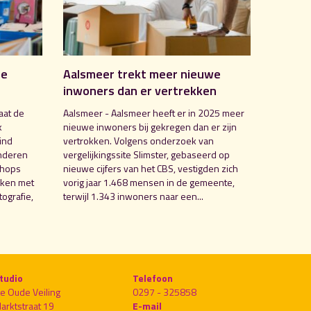
de
Aalsmeer trekt meer nieuwe
inwoners dan er vertrekken
aat de
Aalsmeer - Aalsmeer heeft er in 2025 meer
k
nieuwe inwoners bij gekregen dan er zijn
ind
vertrokken. Volgens onderzoek van
nderen
vergelijkingssite Slimster, gebaseerd op
shops
nieuwe cijfers van het CBS, vestigden zich
aken met
vorig jaar 1.468 mensen in de gemeente,
ografie,
terwijl 1.343 inwoners naar een...
tudio
Telefoon
e Oude Veiling
0297 - 325858
arktstraat 19
E-mail