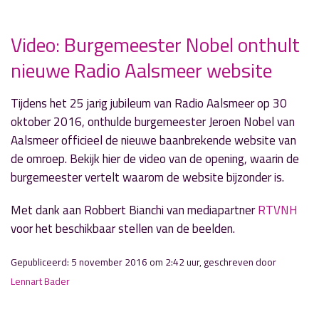
Video: Burgemeester Nobel onthult
nieuwe Radio Aalsmeer website
» Volgend nieuwsbericht
Tijdens het 25 jarig jubileum van Radio Aalsmeer op 30
Sportuitslagen weekend 5 en 6 november
oktober 2016, onthulde burgemeester Jeroen Nobel van
6 november 2016
Aalsmeer officieel de nieuwe baanbrekende website van
de omroep. Bekijk hier de video van de opening, waarin de
« Vorig nieuwsbericht
burgemeester vertelt waarom de website bijzonder is.
Bomen weg in Kudelstaart
4 november 2016
Met dank aan Robbert Bianchi van mediapartner
RTVNH
voor het beschikbaar stellen van de beelden.
Gepubliceerd: 5 november 2016 om 2:42 uur, geschreven door
Lennart Bader