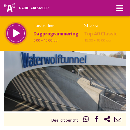
RADIO AALSMEER
Luister live:
Straks:
Dagprogrammering
Top 40 Classic
6.00 - 15.00 uur
15.00 - 18.00 uur
uur 1 van x
Vorig uur
Volgend uur
Inklappen
Deel dit bericht!