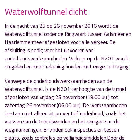
Waterwolftunnel dicht
» Volgend nieuwsbericht
In de nacht van 25 op 26 november 2016 wordt de
Sportuitslagen weekend 20-21 november
Waterwolftunnel onder de Ringvaart tussen Aalsmeer en
20 november 2016
Haarlemmermeer afgesloten voor alle verkeer. De
afsluiting is nodig voor het uitvoeren van
« Vorig nieuwsbericht
onderhoudswerkzaamheden. Verkeer op de N201 wordt
Ondernemer van het jaar: Loogman Tanken en
omgeleid en moet rekening houden met enige vertraging.
Wassen
17 november 2016
Vanwege de onderhoudswerkzaamheden aan de
Waterwolftunnel, is de N201 ter hoogte van de tunnel
afgesloten van vrijdag 25 november (19.00 uur) tot
zaterdag 26 november (06.00 uur). De werkzaamheden
bestaan niet alleen uit preventief onderhoud, zoals het
wassen van de tunnelwanden en het reinigen van de
wegmarkeringen. Er vinden ook inspecties en testen
plaats, zoals controles op veiligheidsmiddelen.Door de