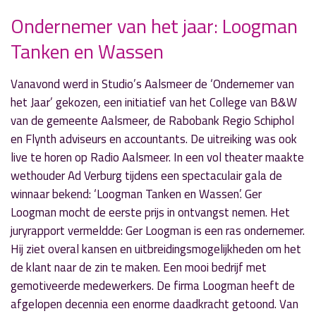
Ondernemer van het jaar: Loogman
Tanken en Wassen
» Volgend nieuwsbericht
Waterwolftunnel dicht
Vanavond werd in Studio’s Aalsmeer de ‘Ondernemer van
18 november 2016
het Jaar’ gekozen, een initiatief van het College van B&W
van de gemeente Aalsmeer, de Rabobank Regio Schiphol
« Vorig nieuwsbericht
en Flynth adviseurs en accountants. De uitreiking was ook
Controleer platte daken regelmatig
live te horen op Radio Aalsmeer. In een vol theater maakte
16 november 2016
wethouder Ad Verburg tijdens een spectaculair gala de
winnaar bekend: ‘Loogman Tanken en Wassen’. Ger
Loogman mocht de eerste prijs in ontvangst nemen. Het
juryrapport vermeldde: Ger Loogman is een ras ondernemer.
Hij ziet overal kansen en uitbreidingsmogelijkheden om het
de klant naar de zin te maken. Een mooi bedrijf met
gemotiveerde medewerkers. De firma Loogman heeft de
afgelopen decennia een enorme daadkracht getoond. Van