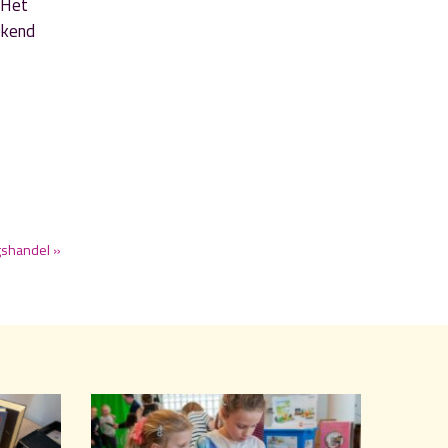
 Het
ekend
shandel »