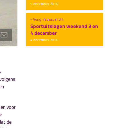
5 december 2016
« Vorig nieuwsbericht
Sportuitslagen weekend 3 en
4 december
4 december 2016
s
rvolgens
en
pen voor
de
dat de