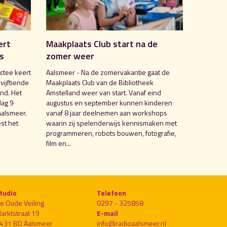
ert
Maakplaats Club start na de
is
zomer weer
ctee keert
Aalsmeer - Na de zomervakantie gaat de
 vijftiende
Maakplaats Club van de Bibliotheek
nd. Het
Amstelland weer van start. Vanaf eind
dag 9
augustus en september kunnen kinderen
Aalsmeer.
vanaf 8 jaar deelnemen aan workshops
st het
waarin zij spelenderwijs kennismaken met
programmeren, robots bouwen, fotografie,
film en...
tudio
Telefoon
e Oude Veiling
0297 - 325858
arktstraat 19
E-mail
431 BD Aalsmeer
info@radioaalsmeer.nl