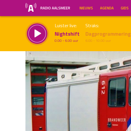
RADIO AALSMEER
NIEUWS
AGENDA
GIDS
Luister live:
Straks:
Nightshift
Dagprogrammering
0.00 - 6.00 uur
6.00 - 10.00 uur
Inklappen