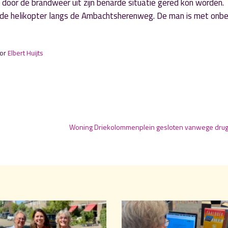
n door de brandweer uit zijn benarde situatie gered kon worden.
de helikopter langs de Ambachtsherenweg. De man is met onb
oor
Elbert Huijts
Woning Driekolommenplein gesloten vanwege drug