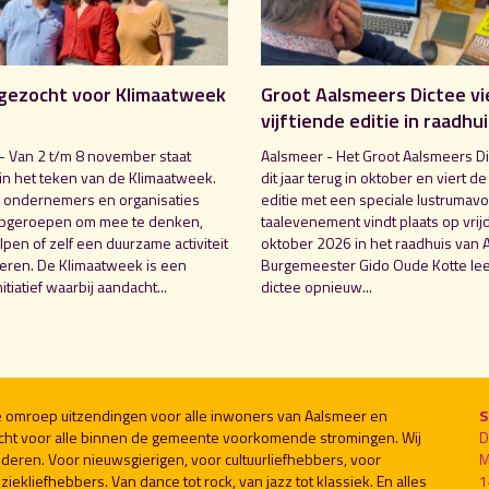
gezocht voor Klimaatweek
Groot Aalsmeers Dictee vi
vijftiende editie in raadhu
- Van 2 t/m 8 november staat
Aalsmeer - Het Groot Aalsmeers Di
in het teken van de Klimaatweek.
dit jaar terug in oktober en viert de
 ondernemers en organisaties
editie met een speciale lustrumavo
pgeroepen om mee te denken,
taalevenement vindt plaats op vrij
pen of zelf een duurzame activiteit
oktober 2026 in het raadhuis van 
seren. De Klimaatweek is een
Burgemeester Gido Oude Kotte lee
nitiatief waarbij aandacht...
dictee opnieuw...
le omroep uitzendingen voor alle inwoners van Aalsmeer en
S
cht voor alle binnen de gemeente voorkomende stromingen. Wij
D
deren. Voor nieuwsgierigen, voor cultuurliefhebbers, voor
M
ekliefhebbers. Van dance tot rock, van jazz tot klassiek. En alles
1