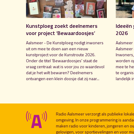
Kunstploeg zoekt deelnemers
Ideeën 
voor project ‘Bewaardoosjes’
2026
Aalsmeer - De Kunstploeg nodigt inwoners
Aalsmeer 
uit om mee te doen aan een nieuw
Aalsmeer 
kunstproject voor de Kunstroute 2026.
Inwoners,
Onder de titel ‘Bewaardoosjes' staat de
worden o
vraag centraal: wat is voor jou zo waardevol
mee te hel
dat je het wilt bewaren? Deelnemers
te organi
ontvangen een klein doosje dat zij naar...
landelijk i
Radio Aalsmeer verzorgt als publieke loka
omgeving. In onze programmering is aanda
maken radio voor kinderen, jongeren en ou
gelovigen, voor sportievelingen en voor muzi