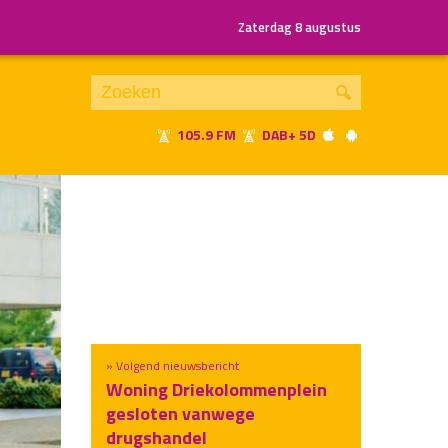
Zaterdag 8 augustus
105.9 FM
DAB+ 5D
Je luistert nu naar
uur 1 van x
«
Vorig uur
Volgend uur
»
» Volgend nieuwsbericht
Woning Driekolommenplein
gesloten vanwege
drugshandel