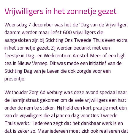
Vrijwilligers in het zonnetje gezet
Woensdag 7 december was het de ‘Dag van de Vrijwilliger’,
» Volgend nieuwsbericht
daarom werden maar liefst 600 vrijwilligers die
Sportuitslagen weekend 10 en 11 december
aangesloten zijn bij Stichting Ons Tweede Thuis even extra
11 december 2016
in het zonnetje gezet. Zij werden bedankt met een
feestje in Dag- en Werkcentrum Amstel-Meer of een high
« Vorig nieuwsbericht
tea in Nieuw Vennep. Dit was mede een initiatief van de
Uitslag onderzoek kunstgrasvelden bekend
Stichting Dag van je Leven die ook zorgde voor een
8 december 2016
presentje.
Wethouder Zorg Ad Verburg was deze avond speciaal naar
de Jasmijnstraat gekomen om de vele vrijwilligers een hart
onder de riem te steken. Hij hield een kort praatje met één
van de vrijwilligers die al jaar en dag voor Ons Tweede
Thuis werkt. “Iedereen zegt dat het dankbaar werk is en
dat is zeker zo. Maar iedereen moet zich ook realiseren dat