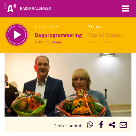
RADIO AALSMEER
Luister live:
Straks:
Dagprogrammering
Top 40 Classic
6.00 - 15.00 uur
15.00 - 18.00 uur
uur 1 van x
Vorig uur
Volgend uur
Inklappen
Deel dit bericht!