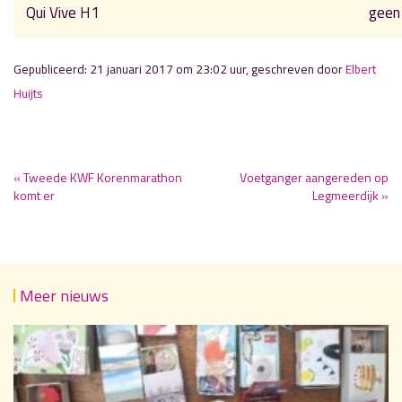
Qui Vive H1
geen
Gepubliceerd: 21 januari 2017 om 23:02 uur, geschreven door
Elbert
Huijts
« Tweede KWF Korenmarathon
Voetganger aangereden op
komt er
Legmeerdijk »
Meer nieuws