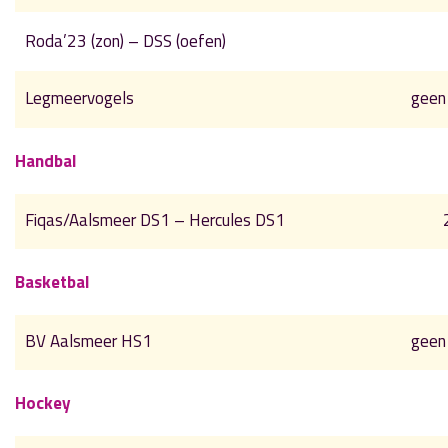
Roda’23 (zon) – DSS (oefen)
Legmeervogels
geen
Handbal
Fiqas/Aalsmeer DS1 – Hercules DS1
Basketbal
BV Aalsmeer HS1
geen
Hockey