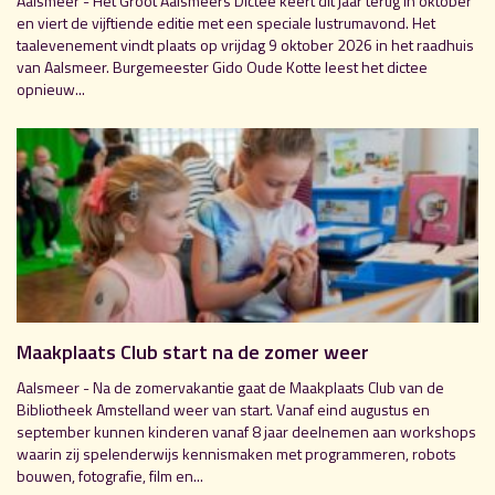
Aalsmeer - Het Groot Aalsmeers Dictee keert dit jaar terug in oktober
en viert de vijftiende editie met een speciale lustrumavond. Het
taalevenement vindt plaats op vrijdag 9 oktober 2026 in het raadhuis
van Aalsmeer. Burgemeester Gido Oude Kotte leest het dictee
opnieuw...
Maakplaats Club start na de zomer weer
Aalsmeer - Na de zomervakantie gaat de Maakplaats Club van de
Bibliotheek Amstelland weer van start. Vanaf eind augustus en
september kunnen kinderen vanaf 8 jaar deelnemen aan workshops
waarin zij spelenderwijs kennismaken met programmeren, robots
bouwen, fotografie, film en...