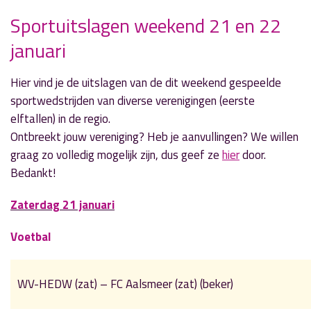
Sportuitslagen weekend 21 en 22
januari
» Volgend nieuwsbericht
Voetganger aangereden op Legmeerdijk
Hier vind je de uitslagen van de dit weekend gespeelde
22 januari 2017
sportwedstrijden van diverse verenigingen (eerste
elftallen) in de regio.
« Vorig nieuwsbericht
Ontbreekt jouw vereniging? Heb je aanvullingen? We willen
Tweede KWF Korenmarathon komt er
graag zo volledig mogelijk zijn, dus geef ze
hier
door.
21 januari 2017
Bedankt!
Zaterdag 21 januari
Voetbal
WV-HEDW (zat) – FC Aalsmeer (zat) (beker)