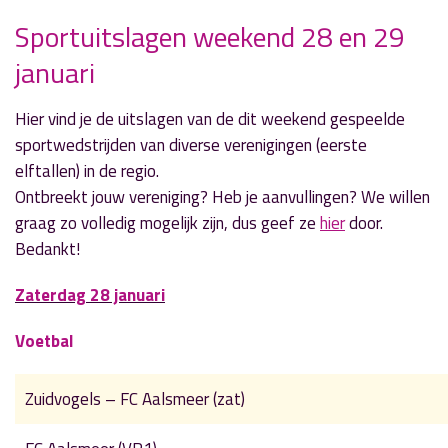
Sportuitslagen weekend 28 en 29
januari
» Volgend nieuwsbericht
Verwarming lager op 10 februari
Hier vind je de uitslagen van de dit weekend gespeelde
31 januari 2017
sportwedstrijden van diverse verenigingen (eerste
elftallen) in de regio.
« Vorig nieuwsbericht
Ontbreekt jouw vereniging? Heb je aanvullingen? We willen
Scooterrijder gewond in Kudelstaart
graag zo volledig mogelijk zijn, dus geef ze
hier
door.
25 januari 2017
Bedankt!
Zaterdag 28 januari
Voetbal
Zuidvogels – FC Aalsmeer (zat)