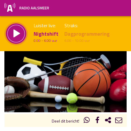
RADIO AALSMEER
Luister live:
Straks:
Nightshift
Dagprogrammering
0.00 - 6.00 uur
6.00 - 10.00 uur
uur 1 van x
Vorig uur
Volgend uur
Inklappen
Deel dit bericht!