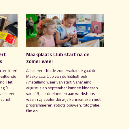
ert
Maakplaats Club start na de
is
zomer weer
ctee keert
Aalsmeer - Na de zomervakantie gaat de
 vijftiende
Maakplaats Club van de Bibliotheek
nd. Het
Amstelland weer van start. Vanaf eind
dag 9
augustus en september kunnen kinderen
Aalsmeer.
vanaf 8 jaar deelnemen aan workshops
st het
waarin zij spelenderwijs kennismaken met
programmeren, robots bouwen, fotografie,
film en...