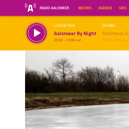
RADIO AALSMEER
NIEUWS
AGENDA
GIDS
Luister live:
Straks:
Aalsmeer By Night
Aalsmeer E
20.00 - 23.00 uur
23.00 - 0.00 uur
Inklappen