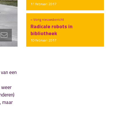
11 februari 2017
« Vorig nieuwsbericht
Radicale robots in
bibliotheek
10 februari 2017
 van een
t weer
inderen)
, maar