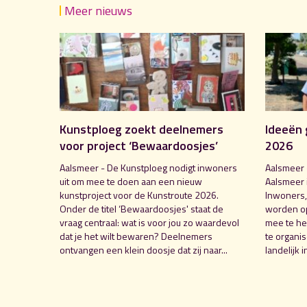
Meer nieuws
Kunstploeg zoekt deelnemers
Ideeën 
voor project ‘Bewaardoosjes’
2026
Aalsmeer - De Kunstploeg nodigt inwoners
Aalsmeer 
uit om mee te doen aan een nieuw
Aalsmeer 
kunstproject voor de Kunstroute 2026.
Inwoners,
Onder de titel ‘Bewaardoosjes' staat de
worden o
vraag centraal: wat is voor jou zo waardevol
mee te hel
dat je het wilt bewaren? Deelnemers
te organi
ontvangen een klein doosje dat zij naar...
landelijk i