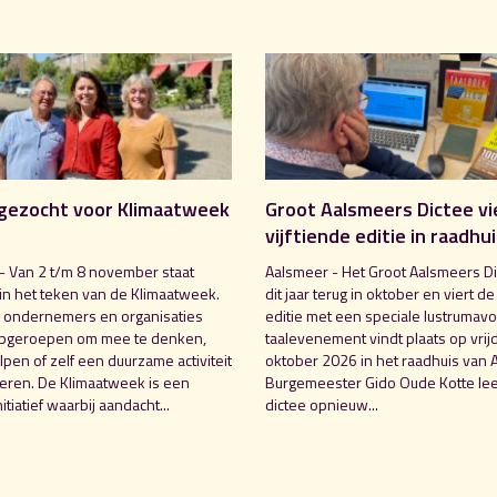
gezocht voor Klimaatweek
Groot Aalsmeers Dictee vi
vijftiende editie in raadhu
- Van 2 t/m 8 november staat
Aalsmeer - Het Groot Aalsmeers Di
in het teken van de Klimaatweek.
dit jaar terug in oktober en viert de
 ondernemers en organisaties
editie met een speciale lustrumavo
pgeroepen om mee te denken,
taalevenement vindt plaats op vrij
pen of zelf een duurzame activiteit
oktober 2026 in het raadhuis van 
seren. De Klimaatweek is een
Burgemeester Gido Oude Kotte lee
nitiatief waarbij aandacht...
dictee opnieuw...