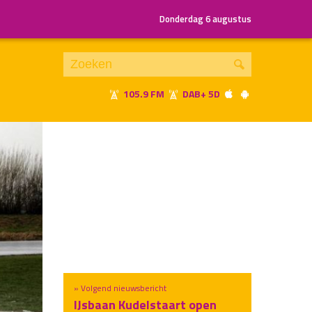
Donderdag 6 augustus
105.9 FM
DAB+ 5D
Je luistert nu naar
uur 1 van x
«
Vorig uur
Volgend uur
»
» Volgend nieuwsbericht
IJsbaan Kudelstaart open