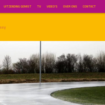
UITZENDING GEMIST
TV
VIDEO’S
OVER ONS
CONTACT
asy