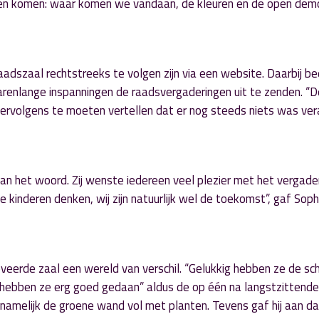
ten komen: waar komen we vandaan, de kleuren en de open demo
raadszaal rechtstreeks te volgen zijn via een website. Daarbij b
renlange inspanningen de raadsvergaderingen uit te zenden. “D
vervolgens te moeten vertellen dat er nog steeds niets was ver
 het woord. Zij wenste iedereen veel plezier met het vergader
 kinderen denken, wij zijn natuurlijk wel de toekomst”, gaf Soph
erde zaal een wereld van verschil. “Gelukkig hebben ze de sc
 hebben ze erg goed gedaan” aldus de op één na langstzittende
amelijk de groene wand vol met planten. Tevens gaf hij aan da