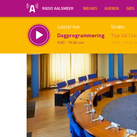
RADIO AALSMEER
NIEUWS
AGENDA
GIDS
Luister live:
Straks:
Dagprogrammering
Top 40 Cla
6.00 - 15.00 uur
15.00 - 18.00 u
Inklappen