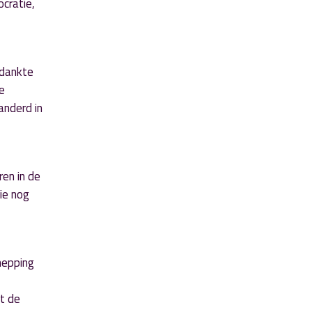
cratie,
edankte
e
anderd in
en in de
ie nog
hepping
t de