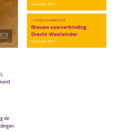
4 februari 2017
« Vorig nieuwsbericht
Nieuwe vaarverbinding
Drecht-Westeinder
2 februari 2017
i,
owand
ng de
idingen