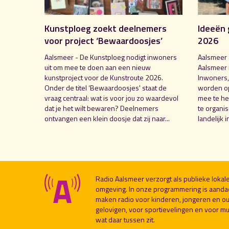
Kunstploeg zoekt deelnemers
Ideeën 
voor project ‘Bewaardoosjes’
2026
Aalsmeer - De Kunstploeg nodigt inwoners
Aalsmeer 
uit om mee te doen aan een nieuw
Aalsmeer 
kunstproject voor de Kunstroute 2026.
Inwoners,
Onder de titel ‘Bewaardoosjes' staat de
worden o
vraag centraal: wat is voor jou zo waardevol
mee te hel
dat je het wilt bewaren? Deelnemers
te organi
ontvangen een klein doosje dat zij naar...
landelijk i
Radio Aalsmeer verzorgt als publieke loka
omgeving. In onze programmering is aanda
maken radio voor kinderen, jongeren en ou
gelovigen, voor sportievelingen en voor muzi
wat daar tussen zit.