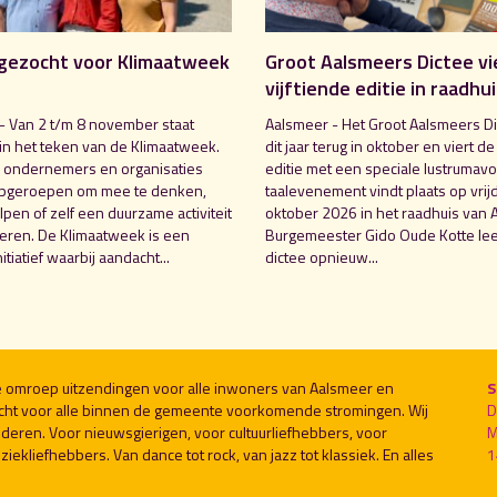
gezocht voor Klimaatweek
Groot Aalsmeers Dictee vi
vijftiende editie in raadhu
- Van 2 t/m 8 november staat
Aalsmeer - Het Groot Aalsmeers Di
in het teken van de Klimaatweek.
dit jaar terug in oktober en viert de
 ondernemers en organisaties
editie met een speciale lustrumavo
pgeroepen om mee te denken,
taalevenement vindt plaats op vrij
pen of zelf een duurzame activiteit
oktober 2026 in het raadhuis van 
seren. De Klimaatweek is een
Burgemeester Gido Oude Kotte lee
nitiatief waarbij aandacht...
dictee opnieuw...
le omroep uitzendingen voor alle inwoners van Aalsmeer en
S
cht voor alle binnen de gemeente voorkomende stromingen. Wij
D
deren. Voor nieuwsgierigen, voor cultuurliefhebbers, voor
M
ekliefhebbers. Van dance tot rock, van jazz tot klassiek. En alles
1