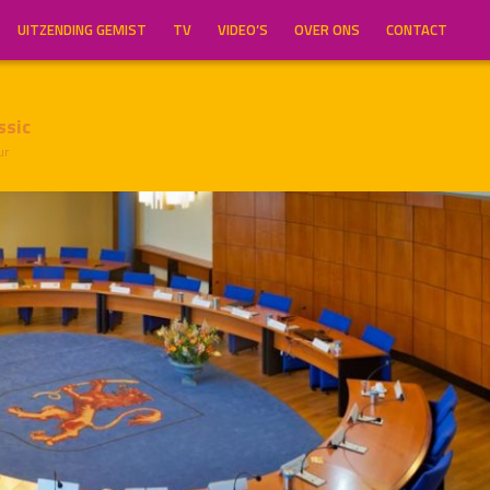
UITZENDING GEMIST
TV
VIDEO’S
OVER ONS
CONTACT
ssic
ur