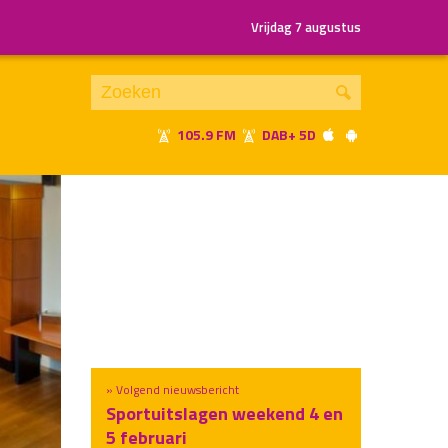
Vrijdag 7 augustus
105.9 FM
DAB+ 5D
Je luistert nu naar
uur 1 van x
«
Vorig uur
Volgend uur
»
» Volgend nieuwsbericht
Sportuitslagen weekend 4 en
5 februari