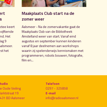
ert
Maakplaats Club start na de
is
zomer weer
ctee keert
Aalsmeer - Na de zomervakantie gaat de
 vijftiende
Maakplaats Club van de Bibliotheek
nd. Het
Amstelland weer van start. Vanaf eind
dag 9
augustus en september kunnen kinderen
Aalsmeer.
vanaf 8 jaar deelnemen aan workshops
st het
waarin zij spelenderwijs kennismaken met
programmeren, robots bouwen, fotografie,
film en...
tudio
Telefoon
e Oude Veiling
0297 - 325858
arktstraat 19
E-mail
431 BD Aalsmeer
info@radioaalsmeer.nl