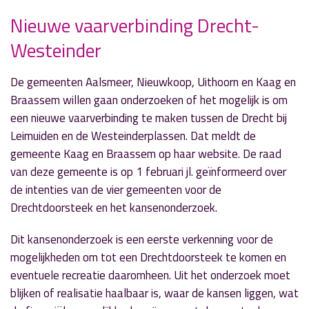
Nieuwe vaarverbinding Drecht-
Westeinder
» Volgend nieuwsbericht
Vernieuwde raadzaal geopend
De gemeenten Aalsmeer, Nieuwkoop, Uithoorn en Kaag en
4 februari 2017
Braassem willen gaan onderzoeken of het mogelijk is om
een nieuwe vaarverbinding te maken tussen de Drecht bij
« Vorig nieuwsbericht
Leimuiden en de Westeinderplassen. Dat meldt de
Open huis nieuwe raadzaal
gemeente Kaag en Braassem op haar website. De raad
2 februari 2017
van deze gemeente is op 1 februari jl. geïnformeerd over
de intenties van de vier gemeenten voor de
Drechtdoorsteek en het kansenonderzoek.
Dit kansenonderzoek is een eerste verkenning voor de
mogelijkheden om tot een Drechtdoorsteek te komen en
eventuele recreatie daaromheen. Uit het onderzoek moet
blijken of realisatie haalbaar is, waar de kansen liggen, wat