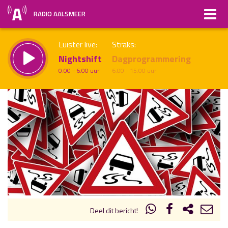
RADIO AALSMEER
Luister live:
Straks:
Nightshift
Dagprogrammering
0.00 - 6.00 uur
6.00 - 15.00 uur
uur 1 van x
Vorig uur
Volgend uur
Inklappen
Deel dit bericht!