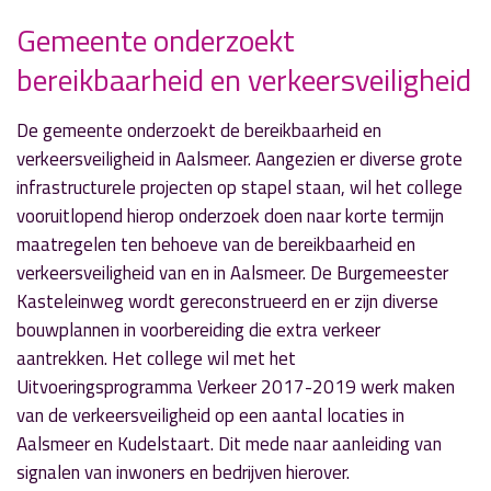
Gemeente onderzoekt
bereikbaarheid en verkeersveiligheid
» Volgend nieuwsbericht
Bermbrand Legmeerdijk
De gemeente onderzoekt de bereikbaarheid en
30 maart 2017
verkeersveiligheid in Aalsmeer. Aangezien er diverse grote
infrastructurele projecten op stapel staan, wil het college
« Vorig nieuwsbericht
vooruitlopend hierop onderzoek doen naar korte termijn
Man dood gevonden in Turfstekerstraat
maatregelen ten behoeve van de bereikbaarheid en
30 maart 2017
verkeersveiligheid van en in Aalsmeer. De Burgemeester
Kasteleinweg wordt gereconstrueerd en er zijn diverse
bouwplannen in voorbereiding die extra verkeer
aantrekken. Het college wil met het
Uitvoeringsprogramma Verkeer 2017-2019 werk maken
van de verkeersveiligheid op een aantal locaties in
Aalsmeer en Kudelstaart. Dit mede naar aanleiding van
signalen van inwoners en bedrijven hierover.