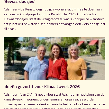
‘Bewaardoosjes’
Aalsmeer - De Kunstploeg nodigt inwoners uit om mee te doen aan
een nieuw kunstproject voor de Kunstroute 2026. Onder de titel
‘Bewaardoosjes' staat de vraag centraal: wat is voor jou zo waardevol
dat je het wilt bewaren? Deelnemers ontvangen een klein doosje dat
zij naar...
Ideeën gezocht voor Klimaatweek 2026
Aalsmeer - Van 2 t/m 8 november staat Aalsmeer in het teken van de
Klimaatweek. Inwoners, ondernemers en organisaties worden
opgeroepen om mee te denken, mee te helpen of zelf een duurzame
activiteit te organiseren. De Klimaatweek is een landelijk initiatief