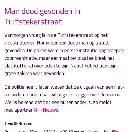
Man dood gevonden in
» Volgend nieuwsbericht
Turfstekerstraat
Gemeente onderzoekt bereikbaarheid en
verkeersveiligheid
30 maart 2017
Vanmorgen vroeg is in de Turfstekerstraat op het
industrieterrein Hornmeer een dode man op straat
« Vorig nieuwsbericht
gevonden. De politie werd in eerste instantie opgeroepen
Lopers en fietsers gezocht voor
voor reanimatie, maar eenmaal ter plaatse bleek het
Bevrijdingsvuurestafette
slachtoffer al overleden te zijn. Naast het lichaam zijn
28 maart 2017
grote zakken wiet gevonden.
De politie heeft laten weten dat ze uitgaan van een niet-
natuurlijke dood maar wil nog niet zeggen wie de man is.
Wel is bekend dat het een buitenlander is, zo meldt
mediapartner
NH-Nieuws
.
Bron: NH-Nieuws
Gepubliceerd: 30 maart 2017 om 20:36 uur, geschreven door
Elbert