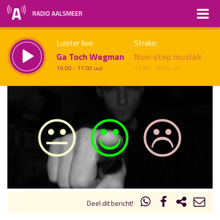
RADIO AALSMEER
Luister live:
Straks:
Ga Toch Wegman
Non-stop muziek
16.00 - 17.00 uur
17.00 - 19.00 uur
uur 1 van x
Vorig uur
Volgend uur
Inklappen
Deel dit bericht!