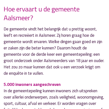
Hoe ervaart u de gemeente
Aalsmeer?
» Volgend nieuwsbericht
Lopers en fietsers gezocht voor
Bevrijdingsvuurestafette
De gemeente vindt het belangrijk dat u prettig woont,
28 maart 2017
leeft en recreëert in Aalsmeer. Zij horen graag hoe de
gemeente wordt ervaren. Welke dingen gaan goed en zijn
« Vorig nieuwsbericht
er zaken zijn die beter kunnen? Daarom houdt de
Forse kettingbotsing in Waterwolftunnel
gemeente voor de derde keer een gemeentepeiling: een
27 maart 2017
groot onderzoek onder Aalsmeerders van 18 jaar en ouder.
Het zou zo maar kunnen dat ook u een verzoek krijgt om
de enquête in te vullen.
5.000 inwoners aangeschreven
In de gemeentepeiling kunnen inwoners zich uitspreken
over allerlei onderwerpen, zoals veiligheid, woonomgeving,
sport, cultuur, afval en verkeer. Er worden vragen over