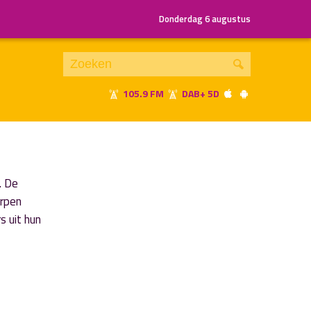
Donderdag 6 augustus
105.9 FM
DAB+ 5D
Je luistert nu naar
uur 1 van x
«
Vorig uur
Volgend uur
»
. De
erpen
 uit hun