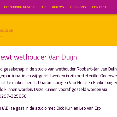
UITZENDING GEMIST
TV
VIDEO’S
OVER ONS
CONTACT
muziek
ur
rviewt wethouder Van Duijn
d gezelschap in de studio van wethouder Robbert-Jan van Duijn
erparticipatie en wijkgerichtwerken in zijn portefeuille. Onderw
rt te maken heeft. Daarom nodigen Van Hest en Kreike burgers
eld kunnen worden. Deze kunnen vooraf gesteld worden via
ia 0297-325858.
AB) te gast in de studio met Dick Kuin en Leo van Erp.