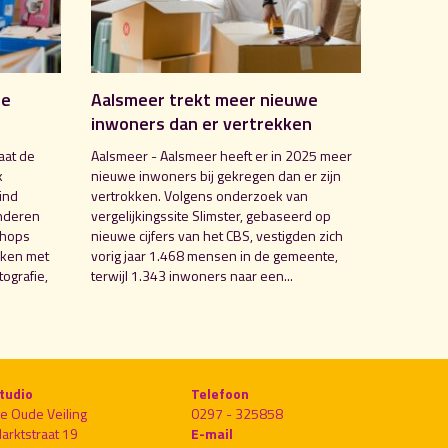
de
Aalsmeer trekt meer nieuwe
inwoners dan er vertrekken
aat de
Aalsmeer - Aalsmeer heeft er in 2025 meer
k
nieuwe inwoners bij gekregen dan er zijn
ind
vertrokken. Volgens onderzoek van
nderen
vergelijkingssite Slimster, gebaseerd op
shops
nieuwe cijfers van het CBS, vestigden zich
aken met
vorig jaar 1.468 mensen in de gemeente,
ografie,
terwijl 1.343 inwoners naar een...
tudio
Telefoon
e Oude Veiling
0297 - 325858
arktstraat 19
E-mail