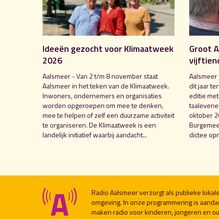
Ideeën gezocht voor Klimaatweek
Groot A
2026
vijftien
Aalsmeer - Van 2 t/m 8 november staat
Aalsmeer 
Aalsmeer in het teken van de Klimaatweek.
dit jaar te
Inwoners, ondernemers en organisaties
editie me
worden opgeroepen om mee te denken,
taalevenem
mee te helpen of zelf een duurzame activiteit
oktober 2
te organiseren. De Klimaatweek is een
Burgemees
landelijk initiatief waarbij aandacht...
dictee opn
Radio Aalsmeer verzorgt als publieke loka
omgeving. In onze programmering is aanda
maken radio voor kinderen, jongeren en ou