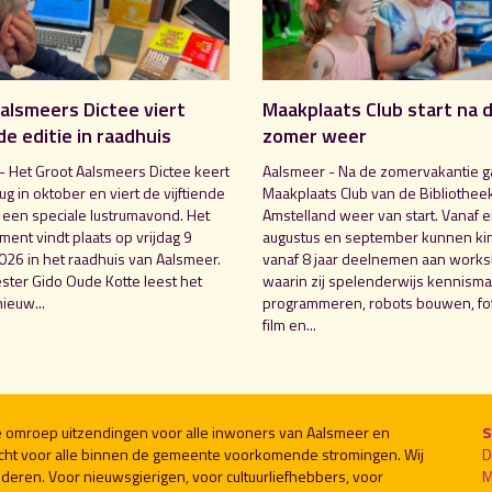
alsmeers Dictee viert
Maakplaats Club start na 
de editie in raadhuis
zomer weer
- Het Groot Aalsmeers Dictee keert
Aalsmeer - Na de zomervakantie g
rug in oktober en viert de vijftiende
Maakplaats Club van de Bibliothee
t een speciale lustrumavond. Het
Amstelland weer van start. Vanaf e
ent vindt plaats op vrijdag 9
augustus en september kunnen ki
026 in het raadhuis van Aalsmeer.
vanaf 8 jaar deelnemen aan work
ter Gido Oude Kotte leest het
waarin zij spelenderwijs kennism
ieuw...
programmeren, robots bouwen, fot
film en...
le omroep uitzendingen voor alle inwoners van Aalsmeer en
S
cht voor alle binnen de gemeente voorkomende stromingen. Wij
D
deren. Voor nieuwsgierigen, voor cultuurliefhebbers, voor
M