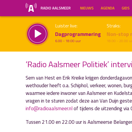
RADIO AALSMEER
NIEUWS
AGENDA
GIDS
Luister live:
Straks:
Dagprogrammering
Non-stop 
6.00 - 18.00 uur
18.00 - 20.00 u
‘Radio Aalsmeer Politiek’ inte
Sem van Hest en Erik Kreike krijgen donderdagavon
Inklappen
wethouder heeft o.a. Schiphol, verkeer, wonen, burg
waarmee iedere inwoner van Aalsmeer en Kudelstaa
vragen in te sturen zodat deze aan Van Duijn gest
info@radioaalsmeer.nl
of tijdens de uitzending v
Tussen 21.00 en 22.00 uur is Aalsmeerse Belangen (