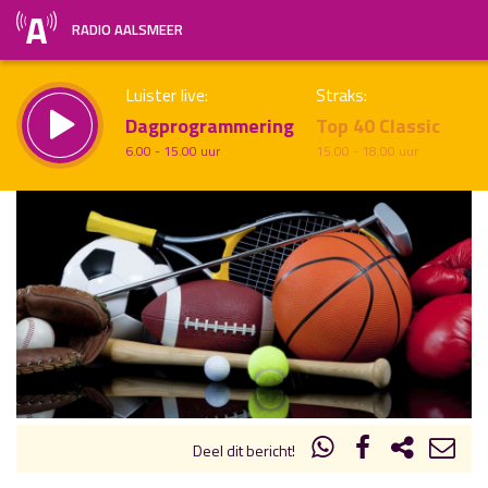
RADIO AALSMEER
Luister live:
Straks:
Dagprogrammering
Top 40 Classic
6.00 - 15.00 uur
15.00 - 18.00 uur
uur 1 van x
Vorig uur
Volgend uur
Inklappen
Deel dit bericht!