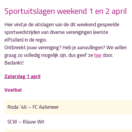
Sportuitslagen weekend 1 en 2 april
Hier vind je de uitslagen van de dit weekend gespeelde
» Volgend nieuwsbericht
sportwedstrijden van diverse verenigingen (eerste
Kudelstaartse Veiling hoopt op 3 ton
elftallen) in de regio.
1 april 2017
Ontbreekt jouw vereniging? Heb je aanvullingen? We willen
graag zo volledig mogelijk zijn, dus geef ze
hier
door.
« Vorig nieuwsbericht
Bedankt!
Geef insluipers geen kans
30 maart 2017
Zaterdag 1 april
Voetbal
Roda ’46 – FC Aalsmeer
SCW – Blauw Wit