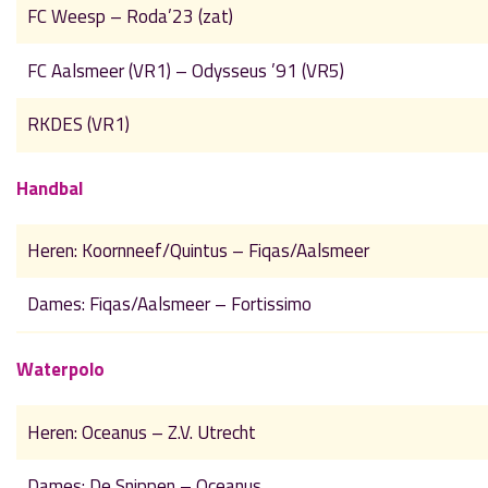
FC Weesp – Roda’23 (zat)
FC Aalsmeer (VR1) – Odysseus ’91 (VR5)
RKDES (VR1)
Handbal
Heren: Koornneef/Quintus – Fiqas/Aalsmeer
Dames: Fiqas/Aalsmeer – Fortissimo
Waterpolo
Heren: Oceanus – Z.V. Utrecht
Dames: De Snippen – Oceanus