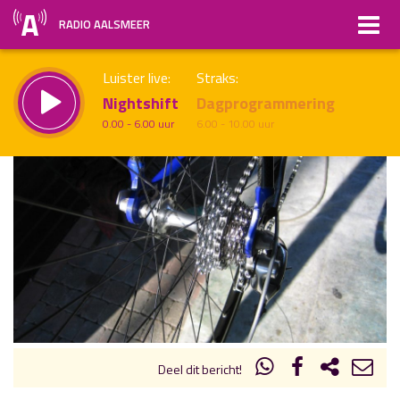
RADIO AALSMEER
Luister live:
Straks:
Nightshift
Dagprogrammering
0.00 - 6.00 uur
6.00 - 10.00 uur
uur 1 van x
Vorig uur
Volgend uur
Inklappen
Deel dit bericht!