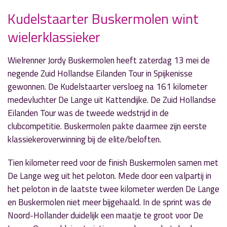
Kudelstaarter Buskermolen wint
wielerklassieker
» Volgend nieuwsbericht
Jeroen Spitzenberger opent Het Oosterbad
Wielrenner Jordy Buskermolen heeft zaterdag 13 mei de
15 mei 2017
negende Zuid Hollandse Eilanden Tour in Spijkenisse
gewonnen. De Kudelstaarter versloeg na 161 kilometer
« Vorig nieuwsbericht
medevluchter De Lange uit Kattendijke. De Zuid Hollandse
Ondanks vierde plek toch promotie voor RKDES?
Eilanden Tour was de tweede wedstrijd in de
14 mei 2017
clubcompetitie. Buskermolen pakte daarmee zijn eerste
klassiekeroverwinning bij de elite/beloften.
Tien kilometer reed voor de finish Buskermolen samen met
De Lange weg uit het peloton. Mede door een valpartij in
het peloton in de laatste twee kilometer werden De Lange
en Buskermolen niet meer bijgehaald. In de sprint was de
Noord-Hollander duidelijk een maatje te groot voor De