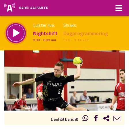
RADIO AALSMEER
Luister live:
Straks:
Nightshift
Dagprogrammering
0.00 - 6.00 uur
6.00 - 10.00 uur
uur 1 van x
Vorig uur
Volgend uur
Inklappen
Deel dit bericht!