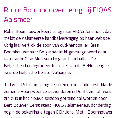
Robin Boomhouwer terug bij FIQAS
Aalsmeer
» Volgend nieuwsbericht
Buurtbemiddeling Beter Buren helpt bij
burenoverlast
Robin Boomhouwer keert terug naar FIQAS Aalsmeer, dat
21 mei 2017
meldt de Aalsmeerse handbalvereniging op haar website.
Vorig jaar vertrok de zoon van oud-handballer Kees
« Vorig nieuwsbericht
Boomhouwer naar België nadat hij gevraagd werd daar
Sportuitslagen 20 en 21 mei
een jaar bij Olse Merksem te gaan handballen. De
21 mei 2017
Belgische club degradeerde echter van de BeNe-League
naar de Belgische Eerste Nationale.
Tijd voor Robin om terug te keren op het oude nest. Na de
zomer is Robin weer te bewonderen in De Bloemhof, waar
zijn club in het nieuwe seizoen getraind zal worden door
Bert Bouwer. Eerst staat FIQAS Aalsmeer a.s. donderdag
nog in de bekerfinale tegen OCI/Lions. Met… Boomhouwer