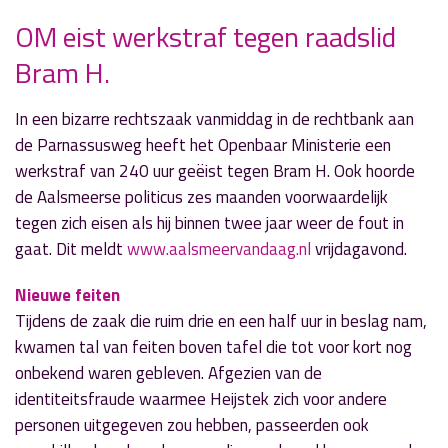
OM eist werkstraf tegen raadslid
Bram H.
» Volgend nieuwsbericht
Brand in schuur Mendelstraat
3 juni 2017
In een bizarre rechtszaak vanmiddag in de rechtbank aan
de Parnassusweg heeft het Openbaar Ministerie een
« Vorig nieuwsbericht
werkstraf van 240 uur geëist tegen Bram H. Ook hoorde
LOB-bedrijvencarrousel Wellantcollege de
de Aalsmeerse politicus zes maanden voorwaardelijk
Groenstrook
tegen zich eisen als hij binnen twee jaar weer de fout in
2 juni 2017
gaat. Dit meldt
www.aalsmeervandaag.nl
vrijdagavond.
Nieuwe feiten
Tijdens de zaak die ruim drie en een half uur in beslag nam,
kwamen tal van feiten boven tafel die tot voor kort nog
onbekend waren gebleven. Afgezien van de
identiteitsfraude waarmee Heijstek zich voor andere
personen uitgegeven zou hebben, passeerden ook