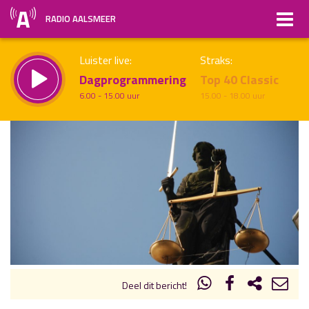
RADIO AALSMEER
Luister live:
Straks:
Dagprogrammering
Top 40 Classic
6.00 - 15.00 uur
15.00 - 18.00 uur
uur 1 van x
Vorig uur
Volgend uur
Inklappen
Deel dit bericht!