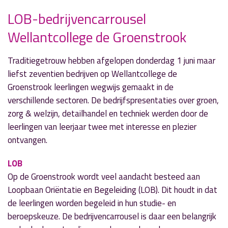
LOB-bedrijvencarrousel
Wellantcollege de Groenstrook
» Volgend nieuwsbericht
OM eist werkstraf tegen raadslid Bram H.
2 juni 2017
Traditiegetrouw hebben afgelopen donderdag 1 juni maar
liefst zeventien bedrijven op Wellantcollege de
« Vorig nieuwsbericht
Groenstrook leerlingen wegwijs gemaakt in de
Opening kinderzwerfboekstation en
verschillende sectoren. De bedrijfspresentaties over groen,
buurtboekenkast
zorg & welzijn, detailhandel en techniek werden door de
2 juni 2017
leerlingen van leerjaar twee met interesse en plezier
ontvangen.
LOB
Op de Groenstrook wordt veel aandacht besteed aan
Loopbaan Oriëntatie en Begeleiding (LOB). Dit houdt in dat
de leerlingen worden begeleid in hun studie- en
beroepskeuze. De bedrijvencarrousel is daar een belangrijk