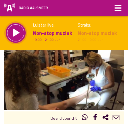
RADIO AALSMEER
Luister live:
Straks:
Non-stop muziek
Non-stop muziek
19.00 - 21.00 uur
21.00 - 0.00 uur
uur 1 van x
Vorig uur
Volgend uur
Inklappen
Deel dit bericht!