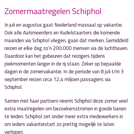
Zomermaatregelen Schiphol
In juli en augustus gaat Nederland massaal op vakantie.
» Volgend nieuwsbericht
Ook alle Aalsmeerders en Kudelstaarters die komende
Hondendag op kinderboerderij Boerenvreugd
maanden via Schiphol vliegen, gaan dat merken. Gemiddeld
29 juni 2017
reizen er elke dag zo’n 200.000 mensen via de luchthaven.
Daardoor kan het gebeuren dat reizigers tijdens
« Vorig nieuwsbericht
piekmomenten langer in de rij staan. Zeker op bepaalde
Schiphol meest innovatieve luchthaven
dagen in de zomervakantie. In de periode van 8 juli t/m 3
29 juni 2017
september reizen circa 12,4 miljoen passagiers via
Schiphol.
Samen met haar partners neemt Schiphol deze zomer veel
extra maatregelen om bezoekersstromen in goede banen
te leiden. Schiphol zet onder meer extra medewerkers in
om ieders vakantiestart zo prettig mogelijk te laten
verlopen.