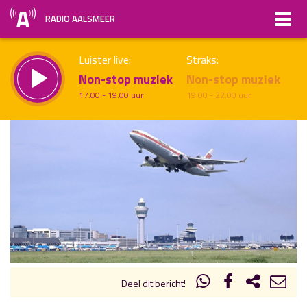
RADIO AALSMEER
Luister live:
Straks:
Non-stop muziek
Non-stop muziek
17.00 - 19.00 uur
19.00 - 22.00 uur
uur 1 van x
Vorig uur
Volgend uur
Inklappen
Deel dit bericht!