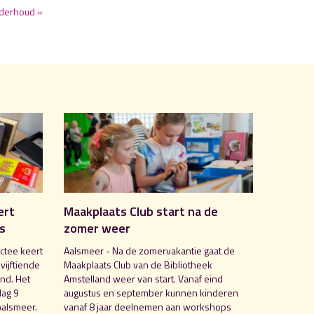
nderhoud »
ert
Maakplaats Club start na de
is
zomer weer
ctee keert
Aalsmeer - Na de zomervakantie gaat de
 vijftiende
Maakplaats Club van de Bibliotheek
nd. Het
Amstelland weer van start. Vanaf eind
dag 9
augustus en september kunnen kinderen
Aalsmeer.
vanaf 8 jaar deelnemen aan workshops