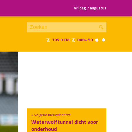
Vrijdag 7 augustus
105.9 FM
DAB+ 5D
Je luistert nu naar
uur 1 van x
«
Vorig uur
Volgend uur
»
» Volgend nieuwsbericht
Waterwolftunnel dicht voor
onderhoud