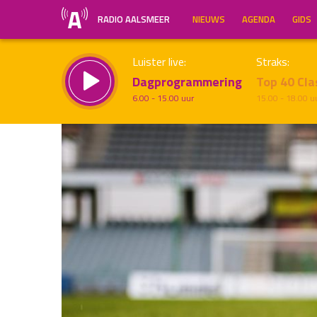
RADIO AALSMEER
NIEUWS
AGENDA
GIDS
Luister live:
Straks:
Dagprogrammering
Top 40 Cla
6.00 - 15.00 uur
15.00 - 18.00 u
Inklappen