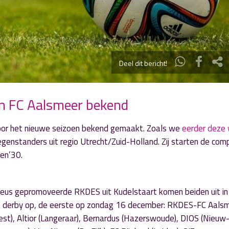
Deel dit bericht!
en FC Aalsmeer bekend
or het nieuwe seizoen bekend gemaakt. Zoals we
eerder deze
egenstanders uit regio Utrecht/Zuid-Holland. Zij starten de comp
en’30.
leus gepromoveerde RKDES uit Kudelstaart komen beiden uit in
ke derby op, de eerste op zondag 16 december: RKDES-FC Aalsm
est), Altior (Langeraar), Bernardus (Hazerswoude), DIOS (Nieuw