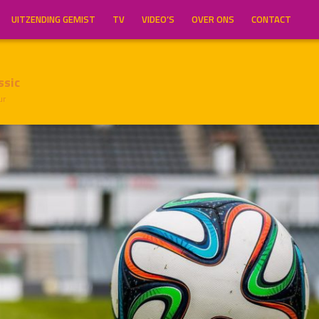
UITZENDING GEMIST
TV
VIDEO’S
OVER ONS
CONTACT
ssic
ur