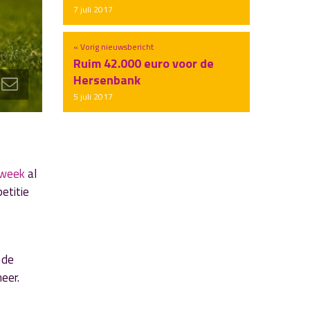
7 juli 2017
« Vorig nieuwsbericht
Ruim 42.000 euro voor de
Hersenbank
5 juli 2017
 week
al
etitie
 de
eer.
-