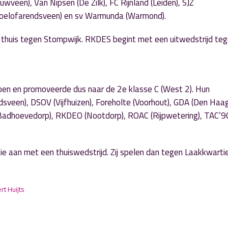
wveen), Van Nipsen (De Zilk), FC Rijnland (Leiden), SJZ
Roelofarendsveen) en sv Warmunda (Warmond).
thuis tegen Stompwijk. RKDES begint met een uitwedstrijd te
en en promoveerde dus naar de 2e klasse C (West 2). Hun
sveen), DSOV (Vijfhuizen), Foreholte (Voorhout), GDA (Den Haa
(Badhoevedorp), RKDEO (Nootdorp), ROAC (Rijpwetering), TAC’9
aan met een thuiswedstrijd. Zij spelen dan tegen Laakkwartie
rt Huijts