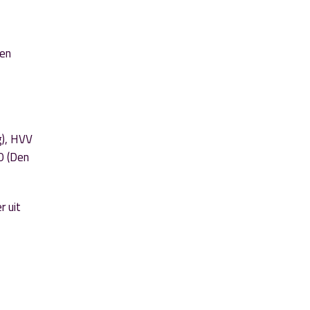
gen
g), HVV
0 (Den
r uit