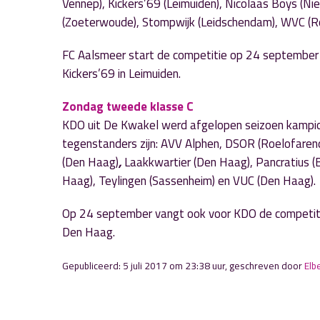
Vennep), Kickers’69 (Leimuiden), Nicolaas Boys (Nieu
(Zoeterwoude), Stompwijk (Leidschendam), WVC (
FC Aalsmeer start de competitie op 24 september 
Kickers’69 in Leimuiden.
Zondag tweede klasse C
KDO uit De Kwakel werd afgelopen seizoen kampio
tegenstanders zijn: AVV Alphen, DSOR (Roelofarend
(Den Haag)
,
Laakkwartier (Den Haag), Pancratius 
Haag), Teylingen (Sassenheim) en VUC (Den Haag).
Op 24 september vangt ook voor KDO de competitie 
Den Haag.
Gepubliceerd: 5 juli 2017 om 23:38 uur, geschreven door
Elbe