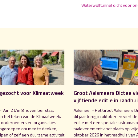
Waterwolftunnel dicht voor o
gezocht voor Klimaatweek
Groot Aalsmeers Dictee vi
vijftiende editie in raadhu
- Van 2 t/m 8 november staat
Aalsmeer - Het Groot Aalsmeers Di
in het teken van de Klimaatweek.
dit jaar terug in oktober en viert de
 ondernemers en organisaties
editie met een speciale lustrumavo
pgeroepen om mee te denken,
taalevenement vindt plaats op vrij
pen of zelf een duurzame activiteit
oktober 2026 in het raadhuis van 