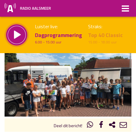
RADIO AALSMEER
Luister live:
Straks:
Dagprogrammering
Top 40 Classic
6.00 - 15.00 uur
15.00 - 18.00 uur
uur 1 van x
Vorig uur
Volgend uur
Inklappen
Deel dit bericht!