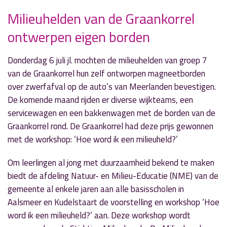
Milieuhelden van de Graankorrel
ontwerpen eigen borden
» Volgend nieuwsbericht
Inbrekers gaan niet met vakantie!
Donderdag 6 juli jl. mochten de milieuhelden van groep 7
11 juli 2017
van de Graankorrel hun zelf ontworpen magneetborden
over zwerfafval op de auto’s van Meerlanden bevestigen.
« Vorig nieuwsbericht
De komende maand rijden er diverse wijkteams, een
10 jaar 'Nerdalert' met Marcel en Marjolein
servicewagen en een bakkenwagen met de borden van de
10 juli 2017
Graankorrel rond. De Graankorrel had deze prijs gewonnen
met de workshop: ‘Hoe word ik een milieuheld?’
Om leerlingen al jong met duurzaamheid bekend te maken
biedt de afdeling Natuur- en Milieu-Educatie (NME) van de
gemeente al enkele jaren aan alle basisscholen in
Aalsmeer en Kudelstaart de voorstelling en workshop ‘Hoe
word ik een milieuheld?’ aan. Deze workshop wordt