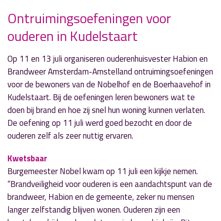
Ontruimingsoefeningen voor
ouderen in Kudelstaart
» Volgend nieuwsbericht
Gewonde bij schietpartij in Amstelveen
Op 11 en 13 juli organiseren ouderenhuisvester Habion en
12 juli 2017
Brandweer Amsterdam-Amstelland ontruimingsoefeningen
voor de bewoners van de Nobelhof en de Boerhaavehof in
« Vorig nieuwsbericht
Kudelstaart. Bij de oefeningen leren bewoners wat te
Inbrekers gaan niet met vakantie!
doen bij brand en hoe zij snel hun woning kunnen verlaten.
11 juli 2017
De oefening op 11 juli werd goed bezocht en door de
ouderen zelf als zeer nuttig ervaren.
Kwetsbaar
Burgemeester Nobel kwam op 11 juli een kijkje nemen.
“Brandveiligheid voor ouderen is een aandachtspunt van de
brandweer, Habion en de gemeente, zeker nu mensen
langer zelfstandig blijven wonen. Ouderen zijn een